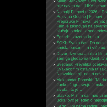
Milan Stanković: autor ovog
nije naveo da LILIKA ne s
Najbolji FIlmovi u 2026 – Pr
Polovina Godine | Filmovi
Preporuke Filmova i Serija:
Film je zasnovan na stvarn
slučaju otmice iz sedamdes
Egzarh: izuzetna kritika.
ŠOKI: Svaka čast.Do detalja
smisla opisan film i više o
Davor: Izvrsna analiza filma
sam ga gledao na Klasik.tv
Svetlana: Prevelika ocekiva
Svakako fim ostavlja utisak.
Nesvakidasnji, nesto novo
Aleksandar Poposki: "Mark
Janketić igra svoju filmsku 
života i to je…
Slavko: Mislim da imas uza
ukus, ovo je jedan o najbolj
Pera: Film nema radnju, na