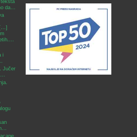
 teksta
amo da…
va
 […]
om
etih.…
 i
d…
. Jučer
 i…
nja.
o
ulogu
san
ih…
bacane