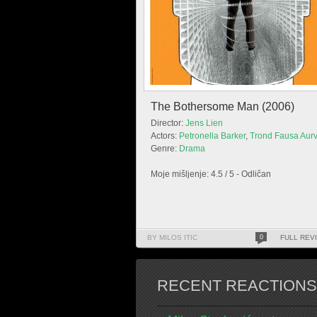
The Bothersome Man (2006)
Director:
Jens Lien
Actors:
Petronella Barker
,
Trond Fausa Aur
Genre:
Drama
Moje mišljenje: 4.5 / 5 - Odličan
BY MILOS ITIC
0
FULL REV
RECENT REACTIONS