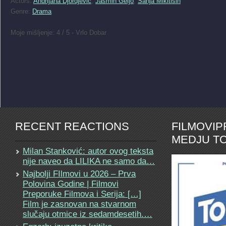
Actors:
Andrijana Djordjevic
,
Jasmin Geljo
,
Sanja Mikitisin
Genre:
Drama
Moje mišljenje: 4 / 5 - Vrlo Dobar
RECENT REACTIONS
FILMOVI
MEDJU TO
Milan Stanković: autor ovog teksta
nije naveo da LILIKA ne samo da…
Najbolji FIlmovi u 2026 – Prva
Polovina Godine | Filmovi
Preporuke Filmova i Serija: […]
Film je zasnovan na stvarnom
slučaju otmice iz sedamdesetih.…