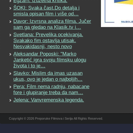
Egzarh: izuzetna kritika.
ŠOKI: Svaka čast.Do detalja i
smisla opisan film i više od…
Davor: Izvrsna analiza filma. Jučer
sam ga gledao na Klasik.tv i…
Svetlana: Prevelika ocekivanja.
Svakako fim ostavlja utisak.
Nesvakidasnji, nesto novo
Aleksandar Poposki: "Marko
Janketić igra svoju filmsku ulogu
života i to je…
Slavko: Mislim da imas uzasan
ukus, ovo je jedan o najboljih…
Pera: Film nema radnju, nabacane
fore i glupiranje treba da nam…
Jelena: Vanvremenska legenda.
Copyright © 2026 Preporuke Filmova i Serija All Rights Reserved.