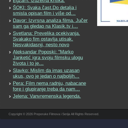
Egzarh: izuzetna kritika.
ŠOKI: Svaka čast.Do detalja i
smisla opisan film i više od…
Davor: Izvrsna analiza filma. Jučer
sam ga gledao na Klasik.tv i…
Svetlana: Prevelika ocekivanja.
Svakako fim ostavlja utisak.
Nesvakidasnji, nesto novo
Aleksandar Poposki: "Marko
Janketić igra svoju filmsku ulogu
života i to je…
Slavko: Mislim da imas uzasan
ukus, ovo je jedan o najboljih…
Pera: Film nema radnju, nabacane
fore i glupiranje treba da nam…
Jelena: Vanvremenska legenda.
Copyright © 2026 Preporuke Filmova i Serija All Rights Reserved.