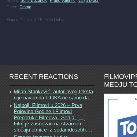
Actors:
Boris Buzančić
,
Kruno Valentić
,
Vanja Drach
Genre:
Drama
Moje mišljenje: 4 / 5 - Vrlo Dobar
RECENT REACTIONS
FILMOVI
MEDJU TO
Milan Stanković: autor ovog teksta
nije naveo da LILIKA ne samo da…
Najbolji FIlmovi u 2026 – Prva
Polovina Godine | Filmovi
Preporuke Filmova i Serija: […]
Film je zasnovan na stvarnom
slučaju otmice iz sedamdesetih.…