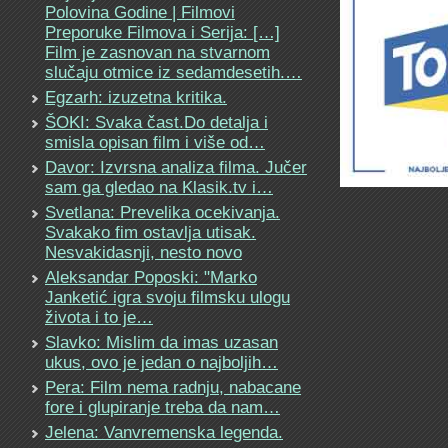
Polovina Godine | Filmovi
Preporuke Filmova i Serija: […]
Film je zasnovan na stvarnom
slučaju otmice iz sedamdesetih.…
Egzarh: izuzetna kritika.
ŠOKI: Svaka čast.Do detalja i
smisla opisan film i više od…
Davor: Izvrsna analiza filma. Jučer
sam ga gledao na Klasik.tv i…
Svetlana: Prevelika ocekivanja.
Svakako fim ostavlja utisak.
Nesvakidasnji, nesto novo
Aleksandar Poposki: "Marko
Janketić igra svoju filmsku ulogu
života i to je…
Slavko: Mislim da imas uzasan
ukus, ovo je jedan o najboljih…
Pera: Film nema radnju, nabacane
fore i glupiranje treba da nam…
Jelena: Vanvremenska legenda.