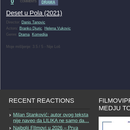
0
COMMENTS
DRAMA
Deset u Pola (2021)
Director:
Danis Tanovic
Actors:
Branko Djuric
,
Helena Vukovic
Genre:
Drama
,
Komedija
Moje mišljenje: 3.5 / 5 - Nije Loš
RECENT REACTIONS
FILMOVI
MEDJU TO
Milan Stanković: autor ovog teksta
nije naveo da LILIKA ne samo da…
Najbolji FIlmovi u 2026 – Prva