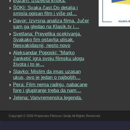
Egzarh: izuzetna kritika.
ŠOKI: Svaka čast.Do detalja i
smisla opisan film i više od…
Davor: Izvrsna analiza filma. Jučer
sam ga gledao na Klasik.tv i…
Svetlana: Prevelika ocekivanja.
Svakako fim ostavlja utisak.
Nesvakidasnji, nesto novo
Aleksandar Poposki: "Marko
Janketić igra svoju filmsku ulogu
života i to je…
Slavko: Mislim da imas uzasan
ukus, ovo je jedan o najboljih…
Pera: Film nema radnju, nabacane
fore i glupiranje treba da nam…
Jelena: Vanvremenska legenda.
Copyright © 2026 Preporuke Filmova i Serija All Rights Reserved.