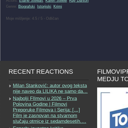
Actors:
Elaine Stewart
,
Karen Steele
,
Ray Danton
Genre:
Biografski
,
Istorijski
,
Krimi
Moje mišljenje: 4.5 / 5 - Odličan
RECENT REACTIONS
FILMOVI
MEDJU TO
Milan Stanković: autor ovog teksta
nije naveo da LILIKA ne samo da…
Najbolji FIlmovi u 2026 – Prva
Polovina Godine | Filmovi
Preporuke Filmova i Serija: […]
Film je zasnovan na stvarnom
slučaju otmice iz sedamdesetih.…