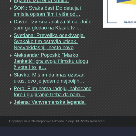
Egzarh: izuzetna kritika.
ŠOKI: Svaka čast.Do detalja i
smisla opisan film i više od…
Davor: Izvrsna analiza filma. Jučer
sam ga gledao na Klasik.tv i…
Svetlana: Prevelika ocekivanja.
Svakako fim ostavlja utisak.
Nesvakidasnji, nesto novo
Aleksandar Poposki: "Marko
Janketić igra svoju filmsku ulogu
života i to je…
Slavko: Mislim da imas uzasan
ukus, ovo je jedan o najboljih…
Pera: Film nema radnju, nabacane
fore i glupiranje treba da nam…
Jelena: Vanvremenska legenda.
Copyright © 2026 Preporuke Filmova i Serija All Rights Reserved.