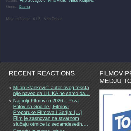
Actors:
Filip Sovagovic
,
Nina Violic
,
Vinko Kraljevic
Genre:
Drama
Moje mišljenje: 4 / 5 - Vrlo Dobar
RECENT REACTIONS
FILMOVI
MEDJU TO
Milan Stanković: autor ovog teksta
nije naveo da LILIKA ne samo da…
Najbolji FIlmovi u 2026 – Prva
Polovina Godine | Filmovi
Preporuke Filmova i Serija: […]
Film je zasnovan na stvarnom
slučaju otmice iz sedamdesetih.…