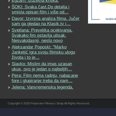
Egzarh: izuzetna kritika.
ŠOKI: Svaka čast.Do detalja i
smisla opisan film i više od…
Davor: Izvrsna analiza filma. Jučer
sam ga gledao na Klasik.tv i…
Svetlana: Prevelika ocekivanja.
Svakako fim ostavlja utisak.
Nesvakidasnji, nesto novo
Aleksandar Poposki: "Marko
Janketić igra svoju filmsku ulogu
života i to je…
Slavko: Mislim da imas uzasan
ukus, ovo je jedan o najboljih…
Pera: Film nema radnju, nabacane
fore i glupiranje treba da nam…
Jelena: Vanvremenska legenda.
Copyright © 2026 Preporuke Filmova i Serija All Rights Reserved.