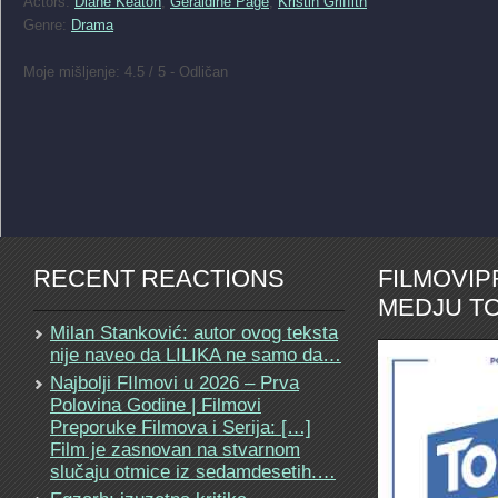
Actors:
Diane Keaton
,
Geraldine Page
,
Kristin Griffith
Genre:
Drama
Moje mišljenje: 4.5 / 5 - Odličan
RECENT REACTIONS
FILMOVI
MEDJU TO
Milan Stanković: autor ovog teksta
nije naveo da LILIKA ne samo da…
Najbolji FIlmovi u 2026 – Prva
Polovina Godine | Filmovi
Preporuke Filmova i Serija: […]
Film je zasnovan na stvarnom
slučaju otmice iz sedamdesetih.…