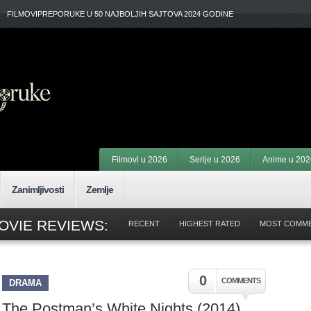
FILMOVIPREPORUKE U 50 NAJBOLJIH SAJTOVA 2024 GODINE
Filmovi u 2026
Serije u 2026
Anime u 202
Zanimljivosti
Zemlje
OVIE REVIEWS:
RECENT
HIGHEST RATED
MOST COMM
0
COMMENTS
DRAMA
The Postman’s White Nights (2014)