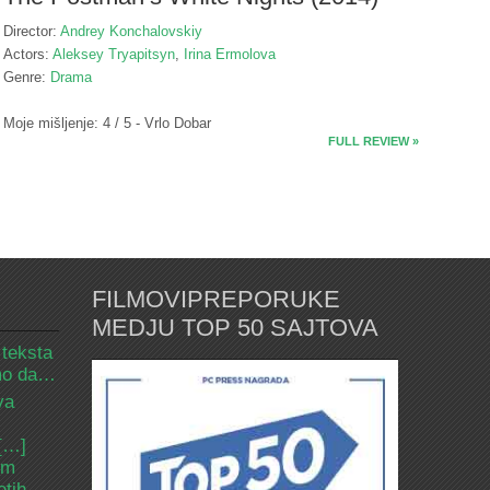
Director:
Andrey Konchalovskiy
Actors:
Aleksey Tryapitsyn
,
Irina Ermolova
Genre:
Drama
Moje mišljenje: 4 / 5 - Vrlo Dobar
FULL REVIEW »
FILMOVIPREPORUKE
MEDJU TOP 50 SAJTOVA
 teksta
amo da…
va
 […]
om
etih.…