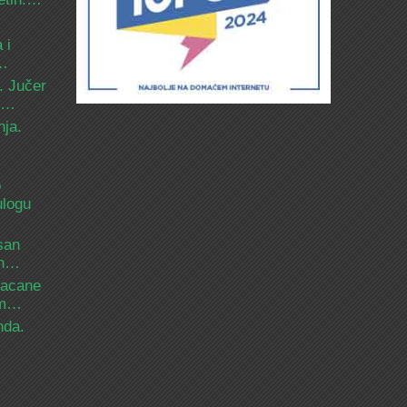
 i
d…
. Jučer
 i…
nja.
o
ulogu
san
ih…
bacane
nam…
nda.