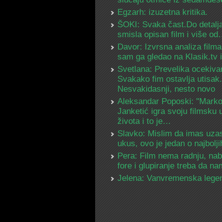
Egzarh: izuzetna kritika.
ŠOKI: Svaka čast.Do detalja
smisla opisan film i više o
Davor: Izvrsna analiza filma
sam ga gledao na Klasik.tv
Svetlana: Prevelika ocekiva
Svakako fim ostavlja utisak.
Nesvakidasnji, nesto novo
Aleksandar Poposki: "Mark
Janketić igra svoju filmsku 
života i to je…
Slavko: Mislim da imas uza
ukus, ovo je jedan o najbolj
Pera: Film nema radnju, na
fore i glupiranje treba da 
Jelena: Vanvremenska lege