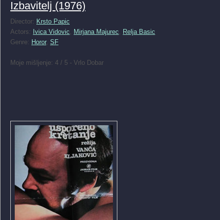
Izbavitelj (1976)
Director:
Krsto Papic
Actors:
Ivica Vidovic
,
Mirjana Majurec
,
Relja Basic
Genre:
Horor
,
SF
Moje mišljenje: 4 / 5 - Vrlo Dobar