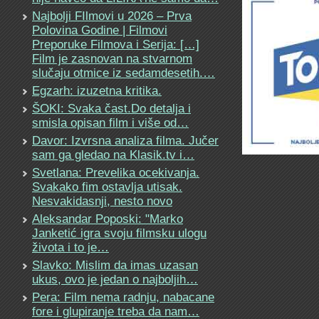
Najbolji FIlmovi u 2026 – Prva
Polovina Godine | Filmovi
Preporuke Filmova i Serija: […]
Film je zasnovan na stvarnom
slučaju otmice iz sedamdesetih.…
Egzarh: izuzetna kritika.
ŠOKI: Svaka čast.Do detalja i
smisla opisan film i više od…
Davor: Izvrsna analiza filma. Jučer
sam ga gledao na Klasik.tv i…
Svetlana: Prevelika ocekivanja.
Svakako fim ostavlja utisak.
Nesvakidasnji, nesto novo
Aleksandar Poposki: "Marko
Janketić igra svoju filmsku ulogu
života i to je…
Slavko: Mislim da imas uzasan
ukus, ovo je jedan o najboljih…
Pera: Film nema radnju, nabacane
fore i glupiranje treba da nam…