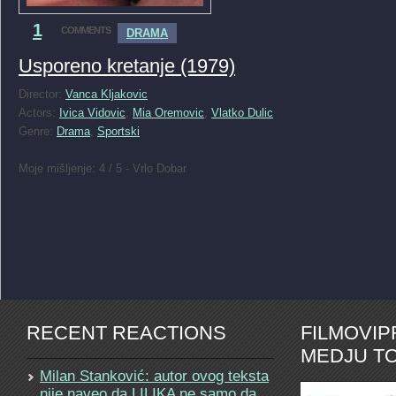
1
COMMENTS
DRAMA
Usporeno kretanje (1979)
Director:
Vanca Kljakovic
Actors:
Ivica Vidovic
,
Mia Oremovic
,
Vlatko Dulic
Genre:
Drama
,
Sportski
Moje mišljenje: 4 / 5 - Vrlo Dobar
RECENT REACTIONS
FILMOVI
MEDJU TO
Milan Stanković: autor ovog teksta
nije naveo da LILIKA ne samo da…