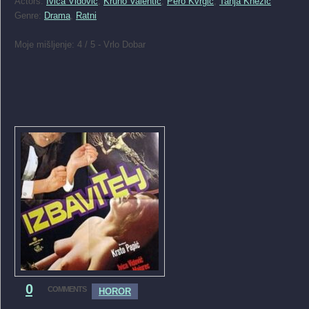
Actors:
Ivica Vidovic
,
Kruno Valentic
,
Pero Kvrgic
,
Tanja Knezić
Genre:
Drama
,
Ratni
Moje mišljenje: 4 / 5 - Vrlo Dobar
0
COMMENTS
HOROR