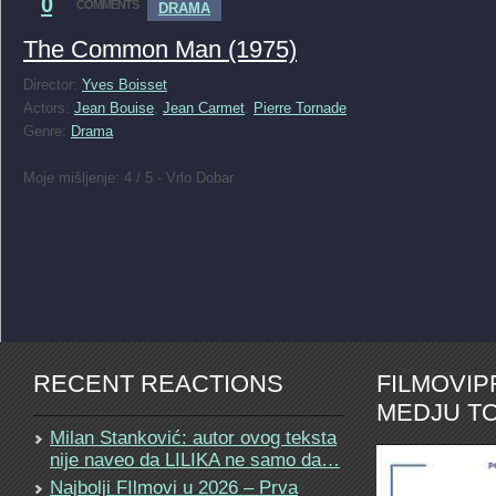
0
COMMENTS
DRAMA
The Common Man (1975)
Director:
Yves Boisset
Actors:
Jean Bouise
,
Jean Carmet
,
Pierre Tornade
Genre:
Drama
Moje mišljenje: 4 / 5 - Vrlo Dobar
RECENT REACTIONS
FILMOVI
MEDJU TO
Milan Stanković: autor ovog teksta
nije naveo da LILIKA ne samo da…
Najbolji FIlmovi u 2026 – Prva