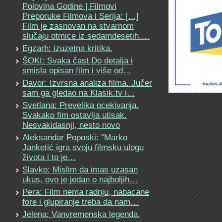
Polovina Godine | Filmovi
Preporuke Filmova i Serija: […]
Film je zasnovan na stvarnom
slučaju otmice iz sedamdesetih.…
Egzarh: izuzetna kritika.
ŠOKI: Svaka čast.Do detalja i
smisla opisan film i više od…
Davor: Izvrsna analiza filma. Jučer
sam ga gledao na Klasik.tv i…
Svetlana: Prevelika ocekivanja.
Svakako fim ostavlja utisak.
Nesvakidasnji, nesto novo
Aleksandar Poposki: "Marko
Janketić igra svoju filmsku ulogu
života i to je…
Slavko: Mislim da imas uzasan
ukus, ovo je jedan o najboljih…
Pera: Film nema radnju, nabacane
fore i glupiranje treba da nam…
Jelena: Vanvremenska legenda.