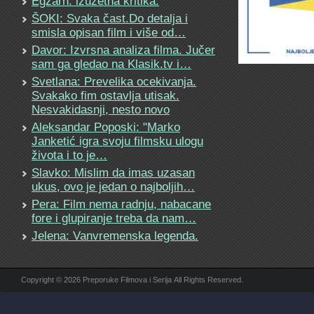
Egzarh: izuzetna kritika.
ŠOKI: Svaka čast.Do detalja i
smisla opisan film i više od…
Davor: Izvrsna analiza filma. Jučer
sam ga gledao na Klasik.tv i…
Svetlana: Prevelika ocekivanja.
Svakako fim ostavlja utisak.
Nesvakidasnji, nesto novo
Aleksandar Poposki: "Marko
Janketić igra svoju filmsku ulogu
života i to je…
Slavko: Mislim da imas uzasan
ukus, ovo je jedan o najboljih…
Pera: Film nema radnju, nabacane
fore i glupiranje treba da nam…
Jelena: Vanvremenska legenda.
Copyright © 2026 Preporuke Filmova i Serija All Rights Reserved.