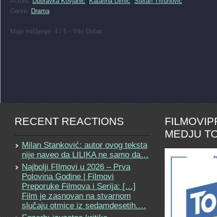
Actors:
Dubravka Kovjanic
,
Katarina Dimic
,
Stefan Trifunovic
Genre:
Drama
Moje mišljenje: 4 / 5 - Vrlo Dobar
RECENT REACTIONS
FILMOVI
MEDJU TO
Milan Stanković: autor ovog teksta
nije naveo da LILIKA ne samo da…
Najbolji FIlmovi u 2026 – Prva
Polovina Godine | Filmovi
Preporuke Filmova i Serija: […]
Film je zasnovan na stvarnom
slučaju otmice iz sedamdesetih.…