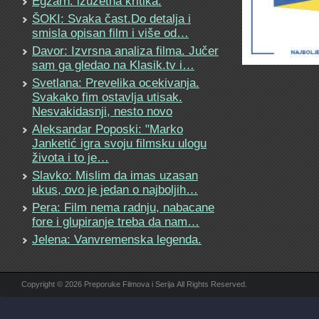
Egzarh: izuzetna kritika.
ŠOKI: Svaka čast.Do detalja i
smisla opisan film i više od…
Davor: Izvrsna analiza filma. Jučer
sam ga gledao na Klasik.tv i…
Svetlana: Prevelika ocekivanja.
Svakako fim ostavlja utisak.
Nesvakidasnji, nesto novo
Aleksandar Poposki: "Marko
Janketić igra svoju filmsku ulogu
života i to je…
Slavko: Mislim da imas uzasan
ukus, ovo je jedan o najboljih…
Pera: Film nema radnju, nabacane
fore i glupiranje treba da nam…
Jelena: Vanvremenska legenda.
Copyright © 2026 Preporuke Filmova i Serija All Rights Reserved.