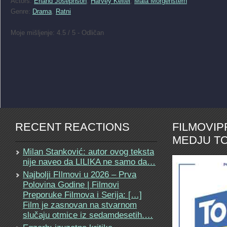
Actors:
Erland Josephson
,
Harvey Keitel
,
Maia Morgenstern
Genre:
Drama
,
Ratni
Moje mišljenje: 4.5 / 5 - Odličan
RECENT REACTIONS
FILMOVI
MEDJU TO
Milan Stanković: autor ovog teksta
nije naveo da LILIKA ne samo da…
Najbolji FIlmovi u 2026 – Prva
Polovina Godine | Filmovi
Preporuke Filmova i Serija: […]
Film je zasnovan na stvarnom
slučaju otmice iz sedamdesetih.…