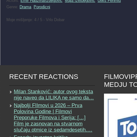
Actors:
Emir Hadzihafizbegovic
,
Maja Izetbegovic
,
Uliks Fehmiu
Genre:
Drama
,
Porodicni
Moje mišljenje: 4 / 5 - Vrlo Dobar
RECENT REACTIONS
FILMOVI
MEDJU TO
Milan Stanković: autor ovog teksta
nije naveo da LILIKA ne samo da…
Najbolji FIlmovi u 2026 – Prva
Polovina Godine | Filmovi
Preporuke Filmova i Serija: […]
Film je zasnovan na stvarnom
slučaju otmice iz sedamdesetih.…