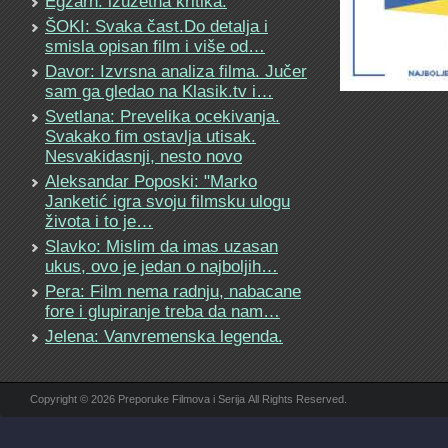
Egzarh: izuzetna kritika.
ŠOKI: Svaka čast.Do detalja i
smisla opisan film i više od…
Davor: Izvrsna analiza filma. Jučer
sam ga gledao na Klasik.tv i…
Svetlana: Prevelika ocekivanja.
Svakako fim ostavlja utisak.
Nesvakidasnji, nesto novo
Aleksandar Poposki: "Marko
Janketić igra svoju filmsku ulogu
života i to je…
Slavko: Mislim da imas uzasan
ukus, ovo je jedan o najboljih…
Pera: Film nema radnju, nabacane
fore i glupiranje treba da nam…
Jelena: Vanvremenska legenda.
Copyright © 2026 Preporuke Filmova i Serija All Rights Reserved.