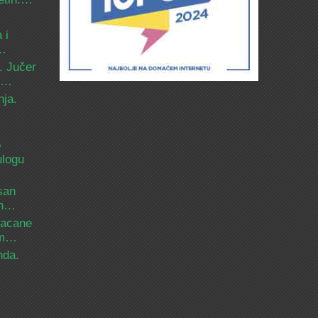
 i
d…
. Jučer
 i…
nja.
o
ulogu
san
ih…
bacane
nam…
nda.