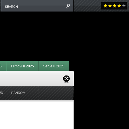
6
Filmovi u 2025
Serije u 2025
ED
RANDOM