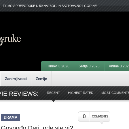
FILMOVIPREPORUKE U 50 NAJBOLJIH SAJTOVA 2024 GODINE
Filmovi u 2026
Serije u 2026
Anime u 202
Zanimljivosti
Zemlje
IE REVIEWS:
RECENT
HIGHEST RATED
MOST COMMENT
0
COMMENTS
DRAMA
Gospođo Deri, gde ste vi?