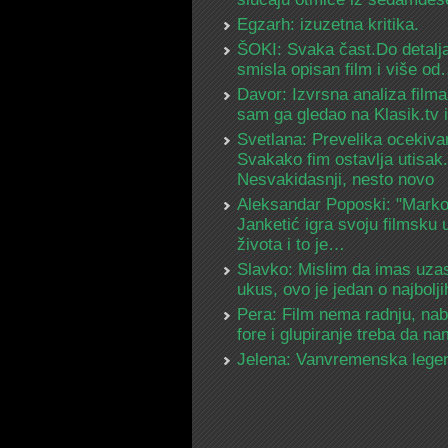
Egzarh: izuzetna kritika.
ŠOKI: Svaka čast.Do detalja
smisla opisan film i više o
Davor: Izvrsna analiza filma
sam ga gledao na Klasik.tv
Svetlana: Prevelika ocekiva
Svakako fim ostavlja utisak.
Nesvakidasnji, nesto novo
Aleksandar Poposki: "Mark
Janketić igra svoju filmsku 
života i to je…
Slavko: Mislim da imas uza
ukus, ovo je jedan o najbolj
Pera: Film nema radnju, na
fore i glupiranje treba da 
Jelena: Vanvremenska lege