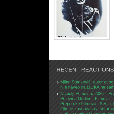
RECENT REACTIONS
Milan Stanković: autor ovog
nije naveo da LILIKA ne s
Najbolji FIlmovi u 2026 – Pr
Polovina Godine | Filmovi
Preporuke Filmova i Serija:
Film je zasnovan na stvarn
slučaju otmice iz sedamdes