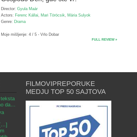
Director:
Gyula Maár
Actors:
Ferenc Kállai
,
Mari Töröcsik
,
Mária Sulyok
Genre:
Drama
Moje mišljenje: 4 / 5 - Vrlo Dobar
FULL REVIEW »
FILMOVIPREPORUKE
MEDJU TOP 50 SAJTOVA
 teksta
amo da…
va
 […]
om
etih.…