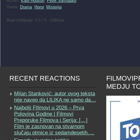
Actors:
Kate Hudson
,
Peter Sarsgaard
Genre:
Drama
,
Horor
,
Misterija
Moje mišljenje: 4.5 / 5 - Odličan
RECENT REACTIONS
FILMOVI
MEDJU TO
Milan Stanković: autor ovog teksta
nije naveo da LILIKA ne samo da…
Najbolji FIlmovi u 2026 – Prva
Polovina Godine | Filmovi
Preporuke Filmova i Serija: […]
Film je zasnovan na stvarnom
slučaju otmice iz sedamdesetih.…