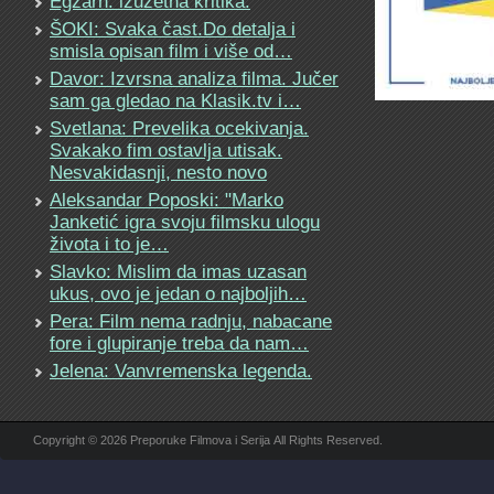
Egzarh: izuzetna kritika.
ŠOKI: Svaka čast.Do detalja i
smisla opisan film i više od…
Davor: Izvrsna analiza filma. Jučer
sam ga gledao na Klasik.tv i…
Svetlana: Prevelika ocekivanja.
Svakako fim ostavlja utisak.
Nesvakidasnji, nesto novo
Aleksandar Poposki: "Marko
Janketić igra svoju filmsku ulogu
života i to je…
Slavko: Mislim da imas uzasan
ukus, ovo je jedan o najboljih…
Pera: Film nema radnju, nabacane
fore i glupiranje treba da nam…
Jelena: Vanvremenska legenda.
Copyright © 2026 Preporuke Filmova i Serija All Rights Reserved.