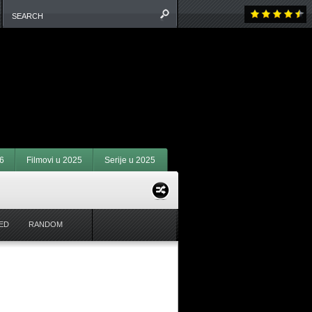
6
Filmovi u 2025
Serije u 2025
ED
RANDOM