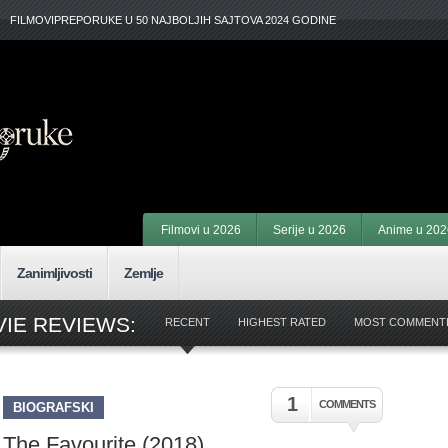
FILMOVIPREPORUKE U 50 NAJBOLJIH SAJTOVA 2024 GODINE
Filmovi u 2026
Serije u 2026
Anime u 202
Zanimljivosti
Zemlje
IE REVIEWS:
RECENT
HIGHEST RATED
MOST COMMENT
1
COMMENTS
BIOGRAFSKI
The Favourite (2018)