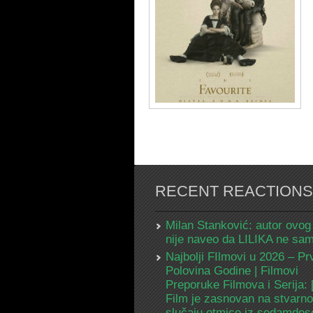
RECENT REACTIONS
Milan Stanković: autor ovog
nije naveo da LILIKA ne s
Najbolji FIlmovi u 2026 – Pr
Polovina Godine | Filmovi
Preporuke Filmova i Serija:
Film je zasnovan na stvarn
slučaju otmice iz sedamdes