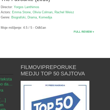
Director:
Yorgos Lanthimos
Actors:
Emma Stone
,
Olivia Colman
,
Rachel Weisz
Genre:
Biografski
,
Drama
,
Komedija
Moje mišljenje: 4.5 / 5 - Odličan
FULL REVIEW »
FILMOVIPREPORUKE
MEDJU TOP 50 SAJTOVA
 teksta
amo da…
va
 […]
om
etih.…