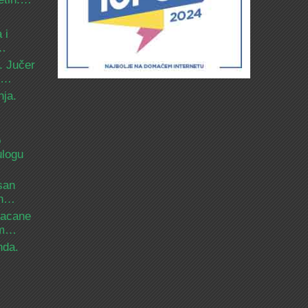
 i
d…
. Jučer
 i…
nja.
o
ulogu
san
ih…
bacane
nam…
nda.