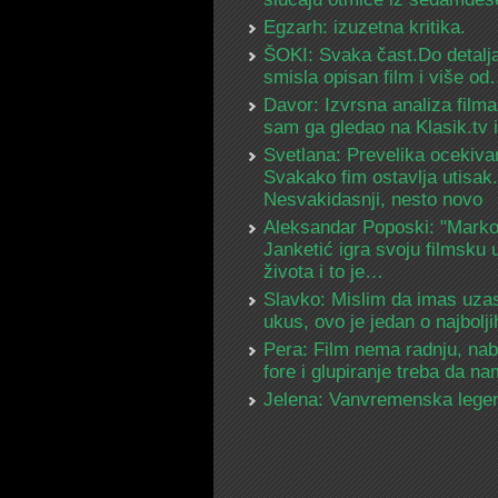
Egzarh: izuzetna kritika.
ŠOKI: Svaka čast.Do detalja
smisla opisan film i više o
Davor: Izvrsna analiza filma
sam ga gledao na Klasik.tv
Svetlana: Prevelika ocekiva
Svakako fim ostavlja utisak.
Nesvakidasnji, nesto novo
Aleksandar Poposki: "Mark
Janketić igra svoju filmsku 
života i to je…
Slavko: Mislim da imas uza
ukus, ovo je jedan o najbolj
Pera: Film nema radnju, na
fore i glupiranje treba da 
Jelena: Vanvremenska lege