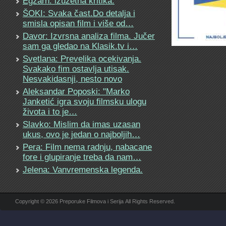
Egzarh: izuzetna kritika.
ŠOKI: Svaka čast.Do detalja i
smisla opisan film i više od…
Davor: Izvrsna analiza filma. Jučer
sam ga gledao na Klasik.tv i…
Svetlana: Prevelika ocekivanja.
Svakako fim ostavlja utisak.
Nesvakidasnji, nesto novo
Aleksandar Poposki: "Marko
Janketić igra svoju filmsku ulogu
života i to je…
Slavko: Mislim da imas uzasan
ukus, ovo je jedan o najboljih…
Pera: Film nema radnju, nabacane
fore i glupiranje treba da nam…
Jelena: Vanvremenska legenda.
Copyright © 2026 Preporuke Filmova i Serija All Rights Reserved.