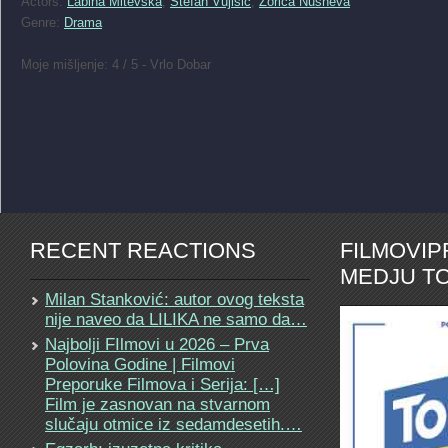
Actors:
Labina Mitevska
,
Stefan Vujisic
,
Zorica Nusheva
Genre:
Drama
Moje mišljenje: 4 / 5 - Vrlo Dobar
RECENT REACTIONS
FILMOVI
MEDJU TO
Milan Stanković: autor ovog teksta
nije naveo da LILIKA ne samo da…
Najbolji FIlmovi u 2026 – Prva
Polovina Godine | Filmovi
Preporuke Filmova i Serija: […]
Film je zasnovan na stvarnom
slučaju otmice iz sedamdesetih.…