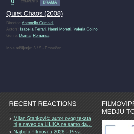
0
COMMENTS
DRAMA
Quiet Chaos (2008)
Director:
Antonello Grimaldi
Actors:
Isabella Ferrari
,
Nanni Moretti
,
Valeria Golino
Genre:
Drama
,
Romansa
Moje mišljenje: 3 / 5 - Prosečan
RECENT REACTIONS
FILMOVI
MEDJU TO
Milan Stanković: autor ovog teksta
nije naveo da LILIKA ne samo da…
Najbolji FIlmovi u 2026 – Prva