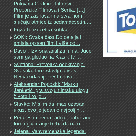
Polovina Godine | Filmovi
Preporuke Filmova i Serija: […]
Film je zasnovan na stvarnom
slučaju otmice iz sedamdesetih.…
Egzarh: izuzetna kritika.
ŠOKI: Svaka čast.Do detalja i
smisla opisan film i više od…
Davor: Izvrsna analiza filma. Jučer
sam ga gledao na Klasik.tv i…
Svetlana: Prevelika ocekivanja.
Svakako fim ostavlja utisak.
Nesvakidasnji, nesto novo
Aleksandar Poposki: "Marko
Janketić igra svoju filmsku ulogu
života i to je…
Slavko: Mislim da imas uzasan
ukus, ovo je jedan o najboljih…
Pera: Film nema radnju, nabacane
fore i glupiranje treba da nam…
Jelena: Vanvremenska legenda.