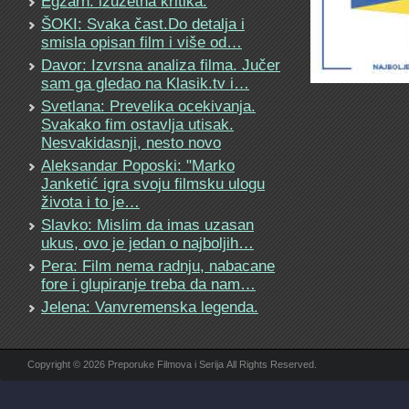
Egzarh: izuzetna kritika.
ŠOKI: Svaka čast.Do detalja i
smisla opisan film i više od…
Davor: Izvrsna analiza filma. Jučer
sam ga gledao na Klasik.tv i…
Svetlana: Prevelika ocekivanja.
Svakako fim ostavlja utisak.
Nesvakidasnji, nesto novo
Aleksandar Poposki: "Marko
Janketić igra svoju filmsku ulogu
života i to je…
Slavko: Mislim da imas uzasan
ukus, ovo je jedan o najboljih…
Pera: Film nema radnju, nabacane
fore i glupiranje treba da nam…
Jelena: Vanvremenska legenda.
Copyright © 2026 Preporuke Filmova i Serija All Rights Reserved.