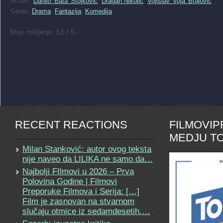
Actors:
Danilo 'Bata' Stojkovic
,
Dragan Nikolic
,
Vojislav 'Voja' Brajovic
Genre:
Drama
,
Fantazija
,
Komedija
Moje mišljenje: 3,5 / 5 -
RECENT REACTIONS
FILMOVI
MEDJU TO
Milan Stanković: autor ovog teksta
nije naveo da LILIKA ne samo da…
Najbolji FIlmovi u 2026 – Prva
Polovina Godine | Filmovi
Preporuke Filmova i Serija: […]
Film je zasnovan na stvarnom
slučaju otmice iz sedamdesetih.…