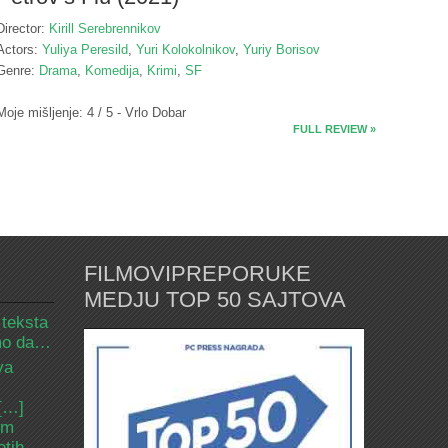
Director:
Kirill Serebrennikov
Actors:
Yuliya Peresild
,
Yuri Kolokolnikov
,
Yuriy Borisov
Genre:
Drama
,
Komedija
,
Krimi
,
SF
Moje mišljenje: 4 / 5 - Vrlo Dobar
FULL REVIEW »
FILMOVIPREPORUKE
MEDJU TOP 50 SAJTOVA
 teksta
amo da…
va
 […]
om
etih.…