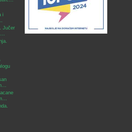
 i
d…
. Jučer
 i…
nja.
o
ulogu
san
ih…
bacane
nam…
nda.