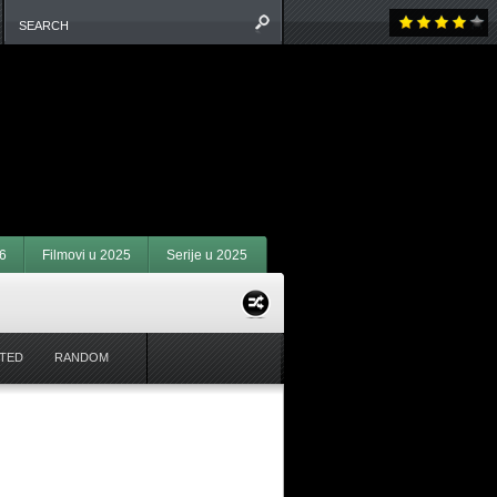
6
Filmovi u 2025
Serije u 2025
TED
RANDOM