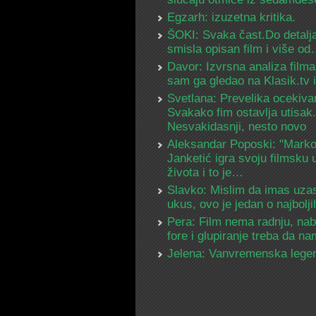
Egzarh: izuzetna kritika.
ŠOKI: Svaka čast.Do detalja
smisla opisan film i više o
Davor: Izvrsna analiza filma
sam ga gledao na Klasik.tv
Svetlana: Prevelika ocekiva
Svakako fim ostavlja utisak.
Nesvakidasnji, nesto novo
Aleksandar Poposki: "Mark
Janketić igra svoju filmsku 
života i to je…
Slavko: Mislim da imas uza
ukus, ovo je jedan o najbolj
Pera: Film nema radnju, na
fore i glupiranje treba da 
Jelena: Vanvremenska lege