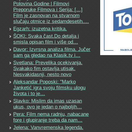
Polovina Godine | Filmovi
Preporuke Filmova i Serija: […]
Film je zasnovan na stvarnom
slučaju otmice iz sedamdesetih.…
Egzarh: izuzetna kritika.
ŠOKI: Svaka čast.Do detalja i
smisla opisan film i više od…
Davor: Izvrsna analiza filma. Jučer
sam ga gledao na Klasik.tv i…
Svetlana: Prevelika ocekivanja.
Svakako fim ostavlja utisak.
Nesvakidasnji, nesto novo
Aleksandar Poposki: "Marko
Janketić igra svoju filmsku ulogu
života i to je…
Slavko: Mislim da imas uzasan
ukus, ovo je jedan o najboljih…
Pera: Film nema radnju, nabacane
fore i glupiranje treba da nam…
Jelena: Vanvremenska legenda.