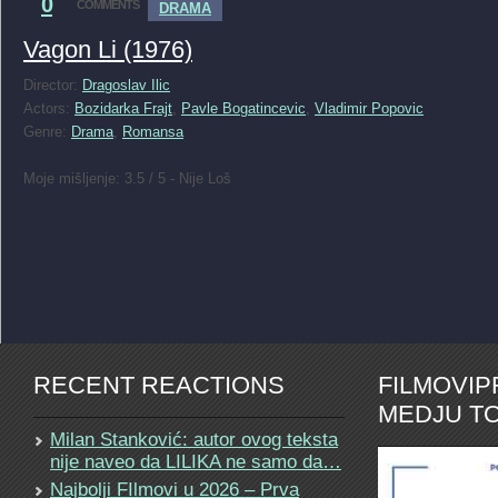
0
COMMENTS
DRAMA
Vagon Li (1976)
Director:
Dragoslav Ilic
Actors:
Bozidarka Frajt
,
Pavle Bogatincevic
,
Vladimir Popovic
Genre:
Drama
,
Romansa
Moje mišljenje: 3.5 / 5 - Nije Loš
RECENT REACTIONS
FILMOVI
MEDJU TO
Milan Stanković: autor ovog teksta
nije naveo da LILIKA ne samo da…
Najbolji FIlmovi u 2026 – Prva