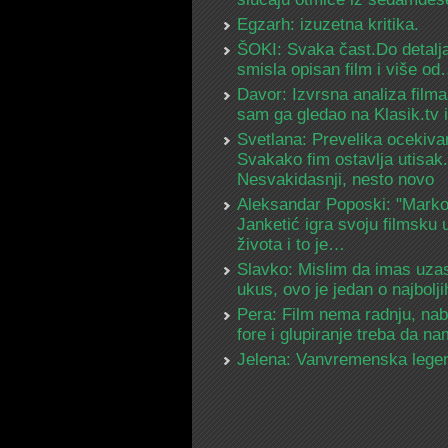
Egzarh: izuzetna kritika.
ŠOKI: Svaka čast.Do detalja
smisla opisan film i više o
Davor: Izvrsna analiza filma
sam ga gledao na Klasik.tv
Svetlana: Prevelika ocekiva
Svakako fim ostavlja utisak.
Nesvakidasnji, nesto novo
Aleksandar Poposki: "Mark
Janketić igra svoju filmsku 
života i to je…
Slavko: Mislim da imas uza
ukus, ovo je jedan o najbolj
Pera: Film nema radnju, na
fore i glupiranje treba da 
Jelena: Vanvremenska lege