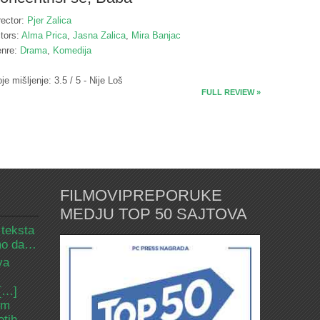
rector:
Pjer Zalica
tors:
Alma Prica
,
Jasna Zalica
,
Mira Banjac
nre:
Drama
,
Komedija
je mišljenje: 3.5 / 5 - Nije Loš
FULL REVIEW »
FILMOVIPREPORUKE
MEDJU TOP 50 SAJTOVA
 teksta
amo da…
va
 […]
om
etih.…