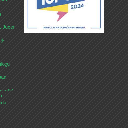
 i
d…
. Jučer
 i…
nja.
o
ulogu
san
ih…
bacane
nam…
nda.