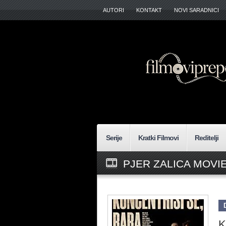
AUTORI
KONTAKT
NOVI SARADNICI
Serije
Kratki Filmovi
Reditelji
PJER ZALICA MOVI
K