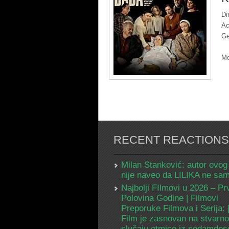
Di
Ac
Ge
Mo
RECENT REACTIONS
Milan Stanković: autor ovog
nije naveo da LILIKA ne s
Najbolji FIlmovi u 2026 – Pr
Polovina Godine | Filmovi
Preporuke Filmova i Serija:
Film je zasnovan na stvarn
slučaju otmice iz sedamdes