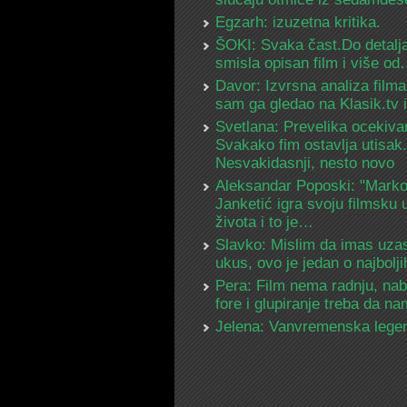
Egzarh: izuzetna kritika.
ŠOKI: Svaka čast.Do detalja
smisla opisan film i više o
Davor: Izvrsna analiza filma
sam ga gledao na Klasik.tv
Svetlana: Prevelika ocekiva
Svakako fim ostavlja utisak.
Nesvakidasnji, nesto novo
Aleksandar Poposki: "Mark
Janketić igra svoju filmsku 
života i to je…
Slavko: Mislim da imas uza
ukus, ovo je jedan o najbolj
Pera: Film nema radnju, na
fore i glupiranje treba da 
Jelena: Vanvremenska lege