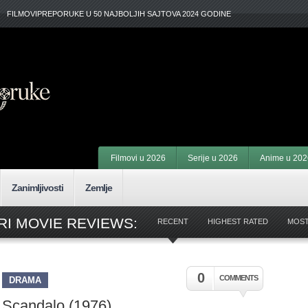
FILMOVIPREPORUKE U 50 NAJBOLJIH SAJTOVA 2024 GODINE
Filmovi u 2026
Serije u 2026
Anime u 202
Zanimljivosti
Zemlje
I MOVIE REVIEWS:
RECENT
HIGHEST RATED
MOS
0
COMMENTS
DRAMA
Scandalo (1976)