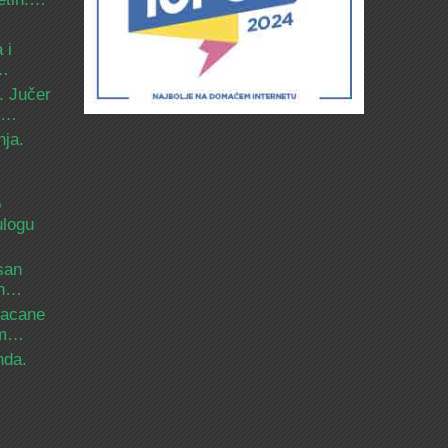
 i
d…
. Jučer
 i…
nja.
o
ulogu
san
ih…
bacane
nam…
nda.