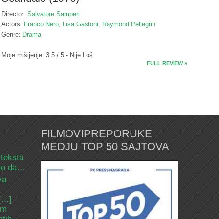
Director:
Salvatore Samperi
Actors:
Franco Nero
,
Lisa Gastoni
,
Raymond Pellegrin
Genre:
Drama
Moje mišljenje: 3.5 / 5 - Nije Loš
FULL REVIEW »
FILMOVIPREPORUKE
MEDJU TOP 50 SAJTOVA
 teksta
amo da…
va
 […]
om
etih.…