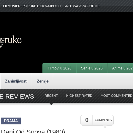
FILMOVIPREPORUKE U 50 NAJBOLJIH SAJTOVA 2024 GODINE
Filmovi u 2026
Serije u 2026
Anime u 202
Zanimljivosti
Zemlje
IE REVIEWS:
RECENT
HIGHEST RATED
MOST COMMENTED
0
COMMENTS
DRAMA
Dani Od Snova (1980)