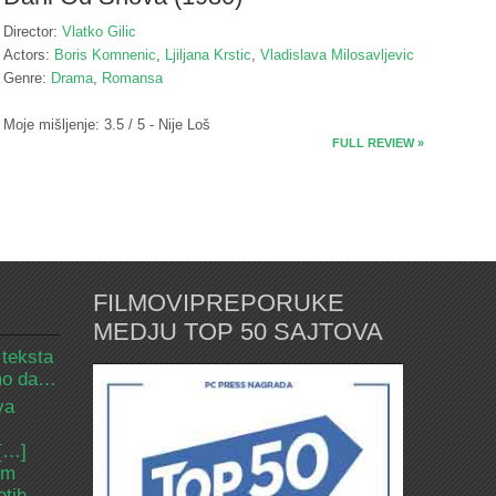
Director:
Vlatko Gilic
Actors:
Boris Komnenic
,
Ljiljana Krstic
,
Vladislava Milosavljevic
Genre:
Drama
,
Romansa
Moje mišljenje: 3.5 / 5 - Nije Loš
FULL REVIEW »
FILMOVIPREPORUKE
MEDJU TOP 50 SAJTOVA
 teksta
amo da…
va
 […]
om
etih.…