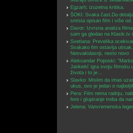
Egzarh: izuzetna kritika.
ŠOKI: Svaka čast.Do detalja
smisla opisan film i više o
Davor: Izvrsna analiza filma
sam ga gledao na Klasik.tv
Svetlana: Prevelika ocekiva
Svakako fim ostavlja utisak.
Nesvakidasnji, nesto novo
Aleksandar Poposki: "Mark
Janketić igra svoju filmsku 
života i to je…
Slavko: Mislim da imas uza
ukus, ovo je jedan o najbolj
Pera: Film nema radnju, na
fore i glupiranje treba da 
Jelena: Vanvremenska lege