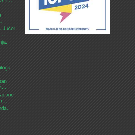
 i
d…
. Jučer
 i…
nja.
o
ulogu
san
ih…
bacane
nam…
nda.