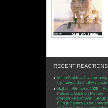
RECENT REACTIONS
Milan Stanković: autor ovog
nije naveo da LILIKA ne s
Najbolji FIlmovi u 2026 – Pr
Polovina Godine | Filmovi
Preporuke Filmova i Serija:
Film je zasnovan na stvarn
slučaju otmice iz sedamdes