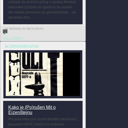
zadatak da sročimo prilog o srpskoj filmskoj
alternativi (u)činilo se zgodnim da uvodni
deo teksta pomerimo sa glavne/zadate – na
sporednu tem...
BY BRANISLAV MILTOJEVIC
0
FULL STORY »
ALTERNATIVNI KUTAK
Kako je (Po)rušen Mit o
Ejzenštejnu
Pre pola veka prvi susret filmskih istraživača,
popularni GEFF, snažno je uzdrmao