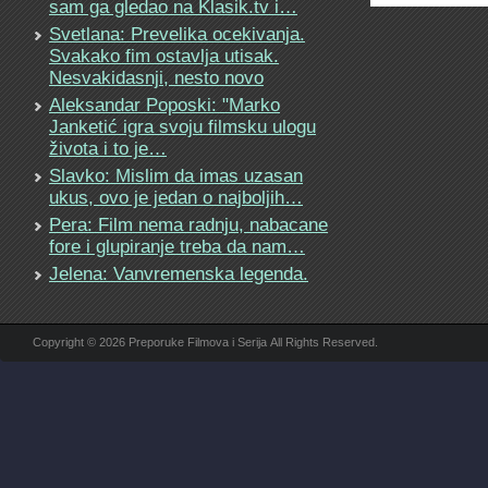
sam ga gledao na Klasik.tv i…
Svetlana: Prevelika ocekivanja.
Svakako fim ostavlja utisak.
Nesvakidasnji, nesto novo
Aleksandar Poposki: "Marko
Janketić igra svoju filmsku ulogu
života i to je…
Slavko: Mislim da imas uzasan
ukus, ovo je jedan o najboljih…
Pera: Film nema radnju, nabacane
fore i glupiranje treba da nam…
Jelena: Vanvremenska legenda.
Copyright © 2026 Preporuke Filmova i Serija All Rights Reserved.