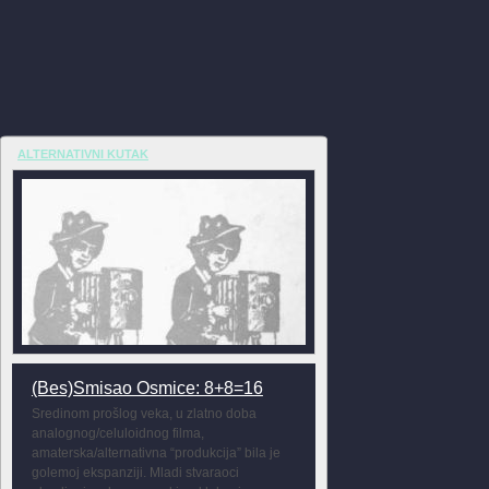
ALTERNATIVNI KUTAK
(Bes)Smisao Osmice: 8+8=16
Sredinom prošlog veka, u zlatno doba
analognog/celuloidnog filma,
amaterska/alternativna “produkcija” bila je
golemoj ekspanziji. Mladi stvaraoci