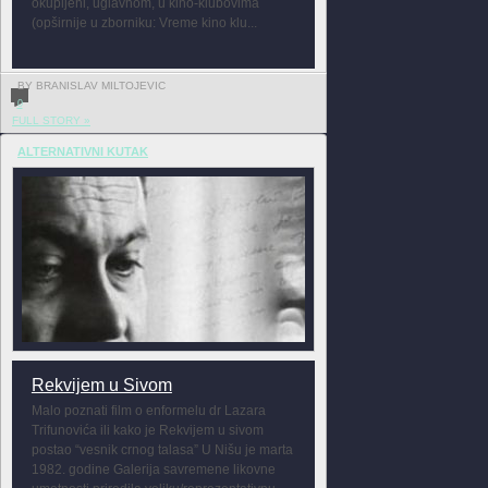
okupljeni, uglavnom, u kino-klubovima
(opširnije u zborniku: Vreme kino klu...
BY BRANISLAV MILTOJEVIC
0
FULL STORY »
ALTERNATIVNI KUTAK
Rekvijem u Sivom
Malo poznati film o enformelu dr Lazara
Trifunovića ili kako je Rekvijem u sivom
postao “vesnik crnog talasa” U Nišu je marta
1982. godine Galerija savremene likovne