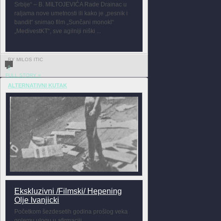
Srbije“ – B. MILTOJEVIĆA Rade Drainac u
raljama nove umetnosti ili kako je „pesnik i
bandit“ snimao film „Sunčani monokl“
„MedivestKT“, sve agilniji niški ...
BY MILOS ITIC
0
FULL STORY »
ALTERNATIVNI KUTAK
Ekskluzivni /Filmski/ Hepening
Olje Ivanjicki
Početkom šezdesetih godina prošlog veka
golemu ulogu u afirmaciji