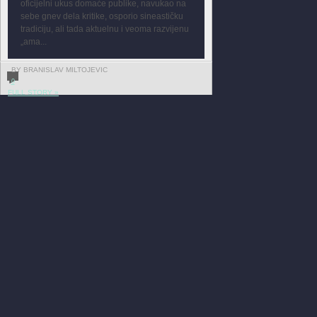
oficijelni ukus domaće publike, navukao na
sebe gnev dela kritike, osporio sineastičku
tradiciju, ali tada aktuelnu i veoma razvijenu
„ama...
BY BRANISLAV MILTOJEVIC
0
FULL STORY »