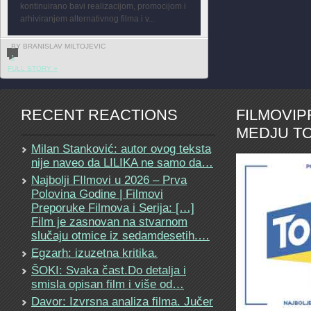
kontinuirano bavi realizacijom, promocijom i
arhiviranjem alternativnog filma i v...
BY BRANISLAV MILTOJEVIC
1
FULL STORY »
RECENT REACTIONS
FILMOVI
MEDJU TO
Milan Stanković: autor ovog teksta
nije naveo da LILIKA ne samo da…
Najbolji FIlmovi u 2026 – Prva
Polovina Godine | Filmovi
Preporuke Filmova i Serija: […]
Film je zasnovan na stvarnom
slučaju otmice iz sedamdesetih.…
Egzarh: izuzetna kritika.
ŠOKI: Svaka čast.Do detalja i
smisla opisan film i više od…
Davor: Izvrsna analiza filma. Jučer