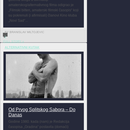
amaterskog/alternativnog filma odigrao je
„Filmski bilten, amaterski filmski časopis“ koji
su pokrenuli (i afirmisali) članovi Kino kluba
„Novi Sad“...
BY BRANISLAV MILTOJEVIC
0
FULL STORY »
ALTERNATIVNI KUTAK
Od Prvog Splitskog Sabora – Do
Danas
Godine 1980. kada (nam) je Redakcija
časopisa „Gradina“ postavila (domaći)