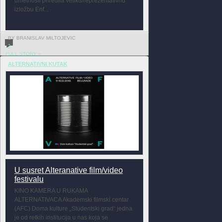
umetnosti priredila veliku/reprezentativnu
izložbu Enf...
BY BRANISLAV MILTOJEVIC
2
FULL STORY »
ALTERNATIVNI KUTAK
U susret Alteranative film/video
festivalu
KINO KAMERA U RUKAMA
ALTERNATIVACA Akademski filmski centar
(AFC) Doma kulture „Studentski grad“ jedna
je od retkih institucija u nas koja se