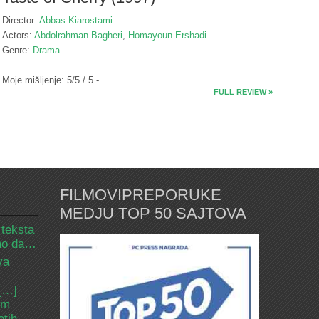
Director:
Abbas Kiarostami
Actors:
Abdolrahman Bagheri
,
Homayoun Ershadi
Genre:
Drama
Moje mišljenje: 5/5 / 5 -
FULL REVIEW »
FILMOVIPREPORUKE
MEDJU TOP 50 SAJTOVA
 teksta
amo da…
va
 […]
om
etih.…