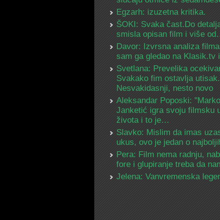
Egzarh: izuzetna kritika.
ŠOKI: Svaka čast.Do detalja
smisla opisan film i više o
Davor: Izvrsna analiza filma
sam ga gledao na Klasik.tv
Svetlana: Prevelika ocekiva
Svakako fim ostavlja utisak.
Nesvakidasnji, nesto novo
Aleksandar Poposki: "Mark
Janketić igra svoju filmsku 
života i to je…
Slavko: Mislim da imas uza
ukus, ovo je jedan o najbolj
Pera: Film nema radnju, na
fore i glupiranje treba da 
Jelena: Vanvremenska lege