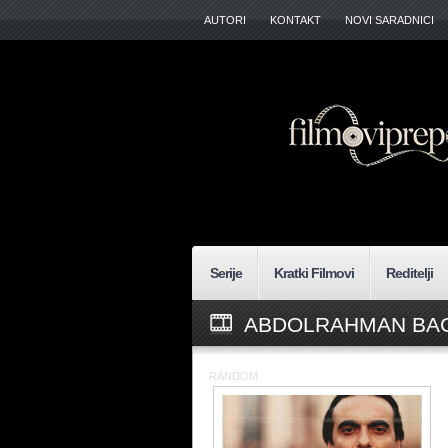
AUTORI
KONTAKT
NOVI SARADNICI
Serije
Kratki Filmovi
Reditelji
ABDOLRAHMAN BAG
RANDOM