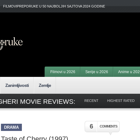
FILMOVIPREPORUKE U 50 NAJBOLJIH SAJTOVA 2024 GODINE
Filmovi u 2026
Serije u 2026
Anime u 202
Zanimljivosti
Zemlje
HERI MOVIE REVIEWS:
RECENT
HIGHEST RATED
6
COMMENTS
DRAMA
Taste of Cherry (1997)