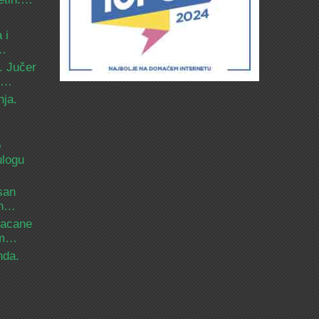
 i
d…
. Jučer
 i…
nja.
o
ulogu
san
ih…
bacane
nam…
nda.