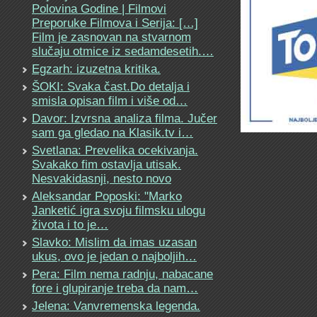
Polovina Godine | Filmovi
Preporuke Filmova i Serija: […]
Film je zasnovan na stvarnom
slučaju otmice iz sedamdesetih.…
Egzarh: izuzetna kritika.
ŠOKI: Svaka čast.Do detalja i
smisla opisan film i više od…
Davor: Izvrsna analiza filma. Jučer
sam ga gledao na Klasik.tv i…
Svetlana: Prevelika ocekivanja.
Svakako fim ostavlja utisak.
Nesvakidasnji, nesto novo
Aleksandar Poposki: "Marko
Janketić igra svoju filmsku ulogu
života i to je…
Slavko: Mislim da imas uzasan
ukus, ovo je jedan o najboljih…
Pera: Film nema radnju, nabacane
fore i glupiranje treba da nam…
Jelena: Vanvremenska legenda.