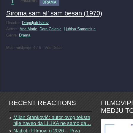
1
COMMENTS
DRAMA
Siroma sam al’ sam besan (1970)
Director:
Dragoljub Ivkov
Actors:
Ana Matic
,
Dara Calenic
,
Ljubisa Samardzic
Genre:
Drama
Moje mišljenje: 4 / 5 - Vrlo Dobar
RECENT REACTIONS
FILMOVI
MEDJU TO
Milan Stanković: autor ovog teksta
nije naveo da LILIKA ne samo da…
Najbolji FIlmovi u 2026 – Prva