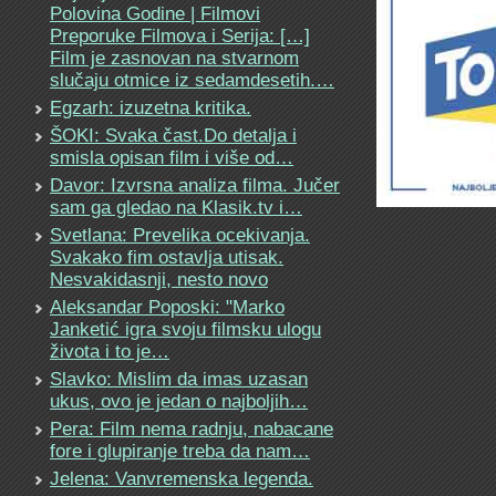
Polovina Godine | Filmovi
Preporuke Filmova i Serija: […]
Film je zasnovan na stvarnom
slučaju otmice iz sedamdesetih.…
Egzarh: izuzetna kritika.
ŠOKI: Svaka čast.Do detalja i
smisla opisan film i više od…
Davor: Izvrsna analiza filma. Jučer
sam ga gledao na Klasik.tv i…
Svetlana: Prevelika ocekivanja.
Svakako fim ostavlja utisak.
Nesvakidasnji, nesto novo
Aleksandar Poposki: "Marko
Janketić igra svoju filmsku ulogu
života i to je…
Slavko: Mislim da imas uzasan
ukus, ovo je jedan o najboljih…
Pera: Film nema radnju, nabacane
fore i glupiranje treba da nam…
Jelena: Vanvremenska legenda.