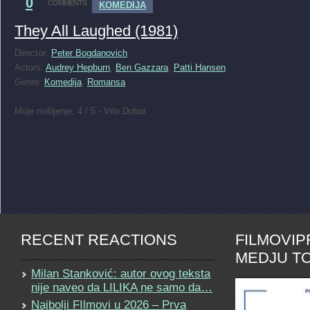
0
COMMENTS
KOMEDIJA
They All Laughed (1981)
Director:
Peter Bogdanovich
Actors:
Audrey Hepburn
,
Ben Gazzara
,
Patti Hansen
Genre:
Komedija
,
Romansa
Moje mišljenje: 4 / 5 - Vrlo Dobar
RECENT REACTIONS
FILMOVI
MEDJU TO
Milan Stanković: autor ovog teksta
nije naveo da LILIKA ne samo da…
Najbolji FIlmovi u 2026 – Prva