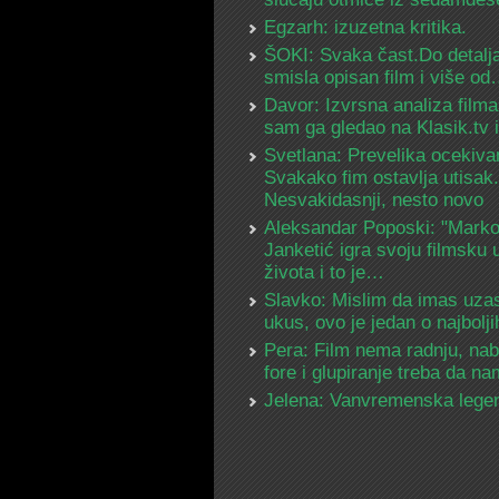
Egzarh: izuzetna kritika.
ŠOKI: Svaka čast.Do detalja
smisla opisan film i više o
Davor: Izvrsna analiza filma
sam ga gledao na Klasik.tv
Svetlana: Prevelika ocekiva
Svakako fim ostavlja utisak.
Nesvakidasnji, nesto novo
Aleksandar Poposki: "Mark
Janketić igra svoju filmsku 
života i to je…
Slavko: Mislim da imas uza
ukus, ovo je jedan o najbolj
Pera: Film nema radnju, na
fore i glupiranje treba da 
Jelena: Vanvremenska lege