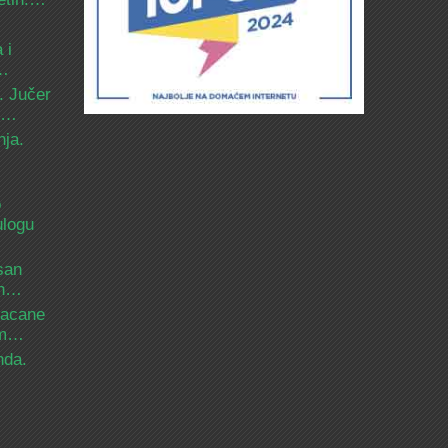
 i
d…
. Jučer
 i…
nja.
o
ulogu
san
ih…
bacane
nam…
nda.