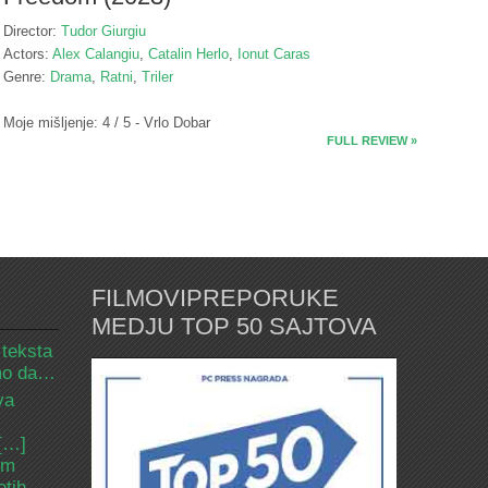
Director:
Tudor Giurgiu
Actors:
Alex Calangiu
,
Catalin Herlo
,
Ionut Caras
Genre:
Drama
,
Ratni
,
Triler
Moje mišljenje: 4 / 5 - Vrlo Dobar
FULL REVIEW »
FILMOVIPREPORUKE
MEDJU TOP 50 SAJTOVA
 teksta
amo da…
va
 […]
om
etih.…