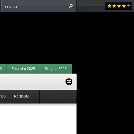
6
Filmovi u 2025
Serije u 2025
TED
RANDOM