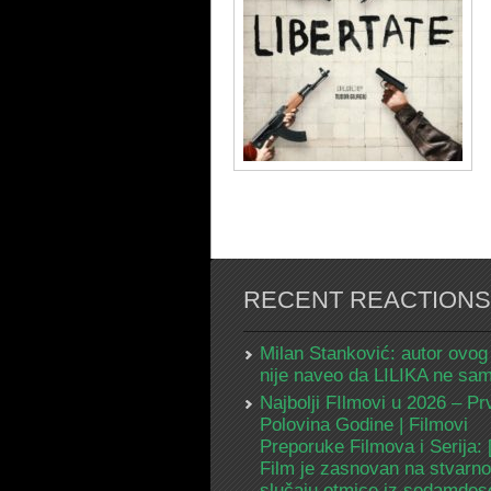
RECENT REACTIONS
Milan Stanković: autor ovog
nije naveo da LILIKA ne s
Najbolji FIlmovi u 2026 – Pr
Polovina Godine | Filmovi
Preporuke Filmova i Serija:
Film je zasnovan na stvarn
slučaju otmice iz sedamdes