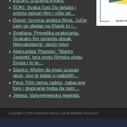
Egzarh: izuzetna kritika.
ŠOKI: Svaka čast.Do detalja i
smisla opisan film i više od…
Davor: Izvrsna analiza filma. Jučer
sam ga gledao na Klasik.tv i…
Svetlana: Prevelika ocekivanja.
Svakako fim ostavlja utisak.
Nesvakidasnji, nesto novo
Aleksandar Poposki: "Marko
Janketić igra svoju filmsku ulogu
života i to je…
Slavko: Mislim da imas uzasan
ukus, ovo je jedan o najboljih…
Pera: Film nema radnju, nabacane
fore i glupiranje treba da nam…
Jelena: Vanvremenska legenda.
Copyright © 2026 Preporuke Filmova i Serija All Rights Reserved.