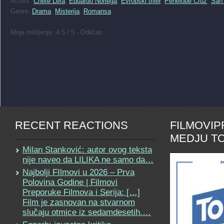
Actors:
Chete Lera
,
Eduardo Noriega
,
Evropski triler
,
Penélope Cruz
,
San 
Genre:
Drama
,
Misterija
,
Romansa
Moje mišljenje: 4.5 / 5 - Odličan
RECENT REACTIONS
FILMOVI
MEDJU TO
Milan Stanković: autor ovog teksta
nije naveo da LILIKA ne samo da…
Najbolji FIlmovi u 2026 – Prva
Polovina Godine | Filmovi
Preporuke Filmova i Serija: […]
Film je zasnovan na stvarnom
slučaju otmice iz sedamdesetih.…