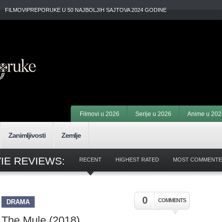
FILMOVIPREPORUKE U 50 NAJBOLJIH SAJTOVA 2024 GODINE
Filmovi u 2026
Serije u 2026
Anime u 202
Zanimljivosti
Zemlje
IE REVIEWS:
RECENT
HIGHEST RATED
MOST COMMENT
0
COMMENTS
DRAMA
The Mule (2018)