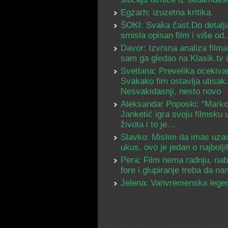
Egzarh: izuzetna kritika.
ŠOKI: Svaka čast.Do detalja
smisla opisan film i više o
Davor: Izvrsna analiza filma
sam ga gledao na Klasik.tv
Svetlana: Prevelika ocekiva
Svakako fim ostavlja utisak.
Nesvakidasnji, nesto novo
Aleksandar Poposki: "Mark
Janketić igra svoju filmsku 
života i to je…
Slavko: Mislim da imas uza
ukus, ovo je jedan o najbolj
Pera: Film nema radnju, na
fore i glupiranje treba da 
Jelena: Vanvremenska lege