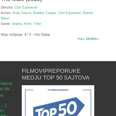
Director:
Clint Eastwood
Actors:
Andy Garcia
,
Bradley Cooper
,
Clint Eastwood
,
Dianne
Wiest
Genre:
Drama
,
Krimi
,
Triler
Moje mišljenje: 4 / 5 - Vrlo Dobar
FULL REVIEW »
FILMOVIPREPORUKE
MEDJU TOP 50 SAJTOVA
 teksta
amo da…
va
 […]
om
etih.…