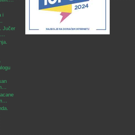
 i
d…
. Jučer
 i…
nja.
o
ulogu
san
ih…
bacane
nam…
nda.