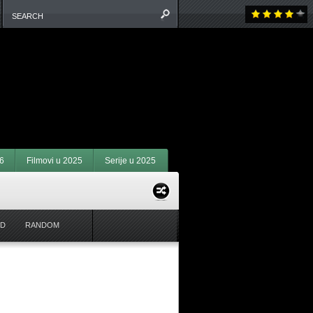
6
Filmovi u 2025
Serije u 2025
ED
RANDOM