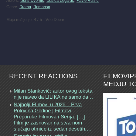
Actors:
Boris Dvornik
,
Dusica Zegarac
,
Pavle Vuisic
Genre:
Drama
,
Romansa
Moje mišljenje: 4 / 5 - Vrlo Dobar
RECENT REACTIONS
FILMOVI
MEDJU TO
Milan Stanković: autor ovog teksta
nije naveo da LILIKA ne samo da…
Najbolji FIlmovi u 2026 – Prva
Polovina Godine | Filmovi
Preporuke Filmova i Serija: […]
Film je zasnovan na stvarnom
slučaju otmice iz sedamdesetih.…