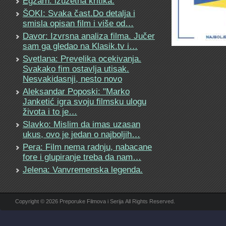
Egzarh: izuzetna kritika.
ŠOKI: Svaka čast.Do detalja i
smisla opisan film i više od…
Davor: Izvrsna analiza filma. Jučer
sam ga gledao na Klasik.tv i…
Svetlana: Prevelika ocekivanja.
Svakako fim ostavlja utisak.
Nesvakidasnji, nesto novo
Aleksandar Poposki: "Marko
Janketić igra svoju filmsku ulogu
života i to je…
Slavko: Mislim da imas uzasan
ukus, ovo je jedan o najboljih…
Pera: Film nema radnju, nabacane
fore i glupiranje treba da nam…
Jelena: Vanvremenska legenda.
Copyright © 2026 Preporuke Filmova i Serija All Rights Reserved.