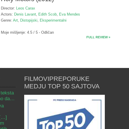
Director:
Leos Carax
Actors:
Denis Lavant
,
Edith Scob
,
Eva Mendes
Genre:
Art
,
Distopijski
,
Eksperimentalni
Moje mišljenje: 4.5 / 5 - Odličan
FULL REVIEW »
FILMOVIPREPORUKE
MEDJU TOP 50 SAJTOVA
 teksta
amo da…
va
 […]
om
etih.…