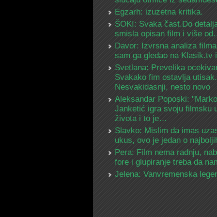
Egzarh: izuzetna kritika.
ŠOKI: Svaka čast.Do detalja
smisla opisan film i više o
Davor: Izvrsna analiza filma
sam ga gledao na Klasik.tv
Svetlana: Prevelika ocekiva
Svakako fim ostavlja utisak.
Nesvakidasnji, nesto novo
Aleksandar Poposki: "Mark
Janketić igra svoju filmsku 
života i to je…
Slavko: Mislim da imas uza
ukus, ovo je jedan o najbolj
Pera: Film nema radnju, na
fore i glupiranje treba da 
Jelena: Vanvremenska lege