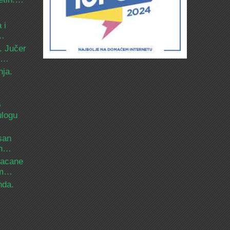
 i
d…
. Jučer
 i…
nja.
o
ulogu
san
ih…
bacane
nam…
nda.