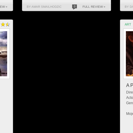
IEW »
BY AMAR SMAILHODZIC
0
FULL REVIEW »
BY D
ART
A P
Dire
Acto
Gen
Moje