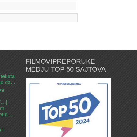
FILMOVIPREPORUKE
MEDJU TOP 50 SAJTOVA
 teksta
amo da…
va
 […]
om
etih.…
 i
d…