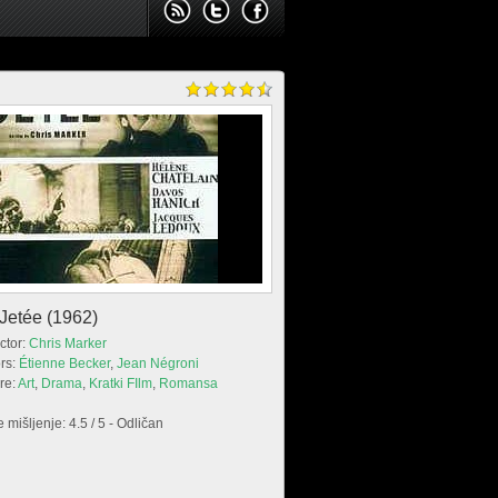
Jetée (1962)
ctor:
Chris Marker
rs:
Étienne Becker
,
Jean Négroni
re:
Art
,
Drama
,
Kratki FIlm
,
Romansa
 mišljenje: 4.5 / 5 - Odličan