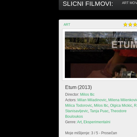
SLICNI FILMOVI:
ART MOV
ART
Etum (2013)
Director:
Milos Itic
Actors:
Milan Miladinovic
,
Milena Milenkovi
Milica Todorovic
,
Milos Itic
,
Olgica Mickic
,
R
Stanisavljevic
,
Tanja Puac
,
Theodore
Bouloukos
Genre:
Art
,
Eksperimentalni
Moje mišljenje: 3 / 5 - Prosečan