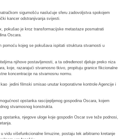
atračkom sigurnošću naslućuje sferu zadovoljstva spokojem
čki kancer odstranjivanja svijesti.
, pokušao je kroz transformacijske metastaze posmatrati
dina Oscara.
pomoću kojeg se pokušava ispitati struktura stvarnosti u
teljima njihove postavljenosti, a ta određenost djeluje preko niza
a, koje, razarajući stvarnosno tkivo, propituju granice fikcionalne
iktne koncentracije na stvarnosnu normu.
e kao jedini filmski smisao unutar korporativne kontrole Agencije i
e mogućnost opstanka rascijepljenog gospodina Oscara, kojem
ludnog stvarnosnog konstrukta.
g opstanka, njegove uloge koje gospodin Oscar sve teže podnosi,
etanja.
d u vidu višefunkcionalne limuzine, postaju tek arbitrarno kretanje