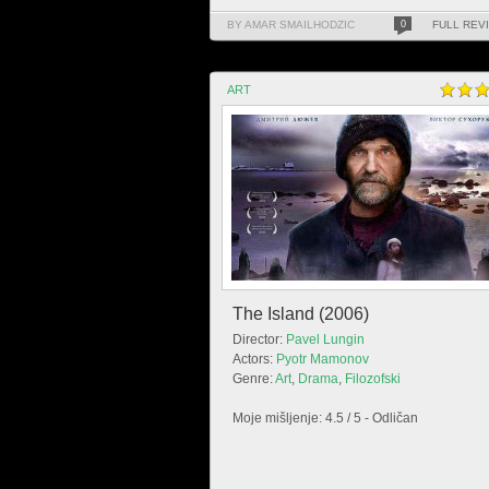
BY AMAR SMAILHODZIC
0
FULL REV
ART
The Island (2006)
Director:
Pavel Lungin
Actors:
Pyotr Mamonov
Genre:
Art
,
Drama
,
Filozofski
Moje mišljenje: 4.5 / 5 - Odličan