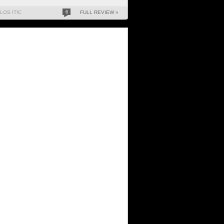
LOS ITIC
6
FULL REVIEW »