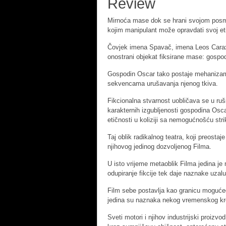
Review
Mirnoća mase dok se hrani svojom posm
kojim manipulant može opravdati svoj eti
Čovjek imena Spavač, imena Leos Carax
onostrani objekat fiksirane mase: gospo
Gospodin Oscar tako postaje mehanizam 
sekvencama urušavanja njenog tkiva.
Fikcionalna stvarnost uobličava se u ruši
karakternih izgubljenosti gospodina Oscar
etičnosti u koliziji sa nemogućnošću str
Taj oblik radikalnog teatra, koji preostaj
njihovog jedinog dozvoljenog Filma.
U isto vrijeme metaoblik Filma jedina j
odupiranje fikcije tek daje naznake uza
Film sebe postavlja kao granicu moguće
jedina su naznaka nekog vremenskog kr
Sveti motori i njihov industrijski proizvo