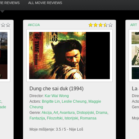
IE REVIEWS
ALL MOVIE REVIEWS
AKCIJA
ART
Dung che sai duk (1994)
La 
Director:
Kar Wai Wong
Dire
c
,
Actors:
Brigitte Lin
,
Leslie Cheung
,
Maggie
Acto
ade
Cheung
Gen
Genre:
Akcija
,
Art
,
Avantura
,
Distopijski
,
Drama
,
Fantazija
,
Filozofski
,
Istorijski
,
Romansa
Moje
Moje mišljenje: 3.5 / 5 - Nije Loš