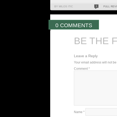
BY MILOS ITIC
1
FULL REV
0 COMMENTS
BE THE 
Leave a Reply
Your email address will not be
Comment
*
Name
*