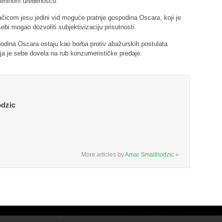
terilnom uređenošću.
čicom jesu jedini vid moguće pratnje gospodina Oscara, koji je
bi mogao dozvoliti subjektivizaciju prisutnosti.
odina Oscara ostaju kao borba protiv abažurskih postulata
koja je sebe dovela na rub konzumerističke predaje.
dzic
More articles by
Amar Smailhodzic
»