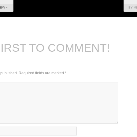
IEW »
BY MI
FIRST TO COMMENT!
 published.
Required fields are marked
*