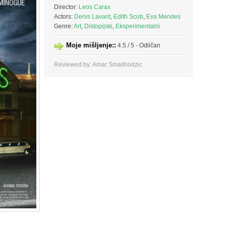
Director:
Leos Carax
Actors:
Denis Lavant
,
Edith Scob
,
Eva Mendes
Genre:
Art
,
Distopijski
,
Eksperimentalni
Moje mišljenje::
4.5 / 5 - Odličan
Reviewed by: Amar Smailhodzic