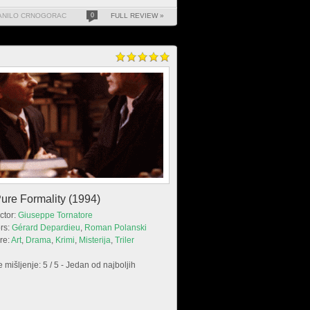
ANILO CRNOGORAC
0
FULL REVIEW »
ure Formality (1994)
ctor:
Giuseppe Tornatore
rs:
Gérard Depardieu
,
Roman Polanski
re:
Art
,
Drama
,
Krimi
,
Misterija
,
Triler
 mišljenje: 5 / 5 - Jedan od najboljih