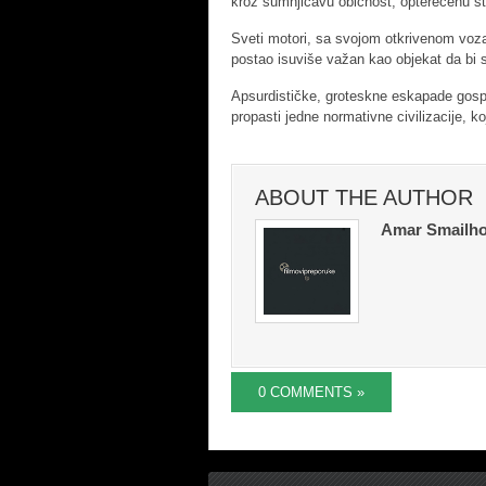
kroz sumnjičavu običnost, opterećenu s
Sveti motori, sa svojom otkrivenom voza
postao isuviše važan kao objekat da bi se
Apsurdističke, groteskne eskapade gosp
propasti jedne normativne civilizacije, 
ABOUT THE AUTHOR
Amar Smailho
0 COMMENTS »