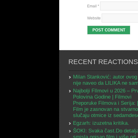
Email
*
Website
RECENT REACTIONS
Milan Stanković: autor ovog
nije naveo da LILIKA ne s
Najbolji FIlmovi u 2026 – Pr
Polovina Godine | Filmovi
Preporuke Filmova i Serija:
Film je zasnovan na stvarn
slučaju otmice iz sedamdes
Egzarh: izuzetna kritika.
ŠOKI: Svaka čast.Do detalja
smisla opisan film i više o