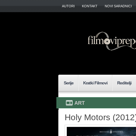
AUTORI
KONTAKT
NOVI SARADNICI
Serije
Kratki Filmovi
Reditelji
ART
Holy Motors (2012