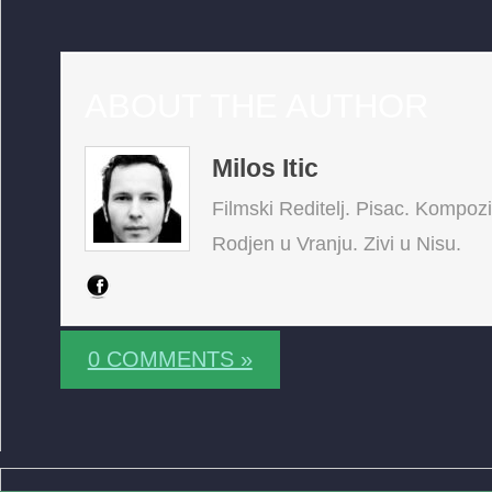
ABOUT THE AUTHOR
Milos Itic
Filmski Reditelj. Pisac. Kompoz
Rodjen u Vranju. Zivi u Nisu.
0 COMMENTS »