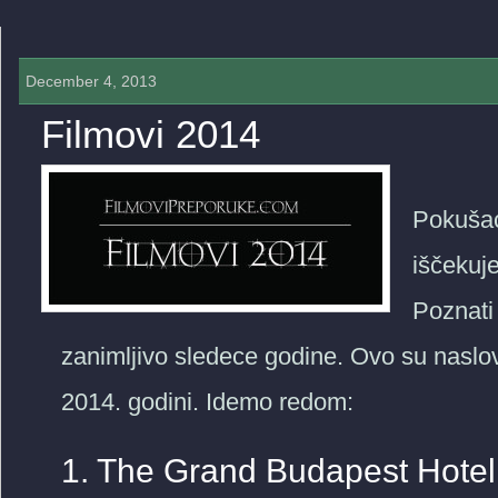
December 4, 2013
Filmovi 2014
0 COMMENTS »
Pokušać
iščekuje
Poznati 
zanimljivo sledece godine. Ovo su naslov
2014. godini. Idemo redom:
1. The Grand Budapest Hotel