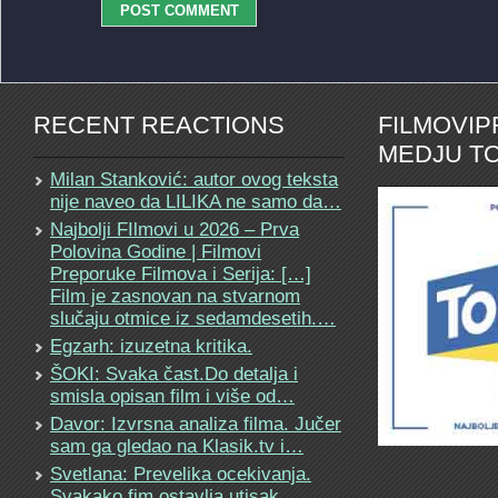
RECENT REACTIONS
FILMOVI
MEDJU TO
Milan Stanković: autor ovog teksta
nije naveo da LILIKA ne samo da…
Najbolji FIlmovi u 2026 – Prva
Polovina Godine | Filmovi
Preporuke Filmova i Serija: […]
Film je zasnovan na stvarnom
slučaju otmice iz sedamdesetih.…
Egzarh: izuzetna kritika.
ŠOKI: Svaka čast.Do detalja i
smisla opisan film i više od…
Davor: Izvrsna analiza filma. Jučer
sam ga gledao na Klasik.tv i…
Svetlana: Prevelika ocekivanja.
Svakako fim ostavlja utisak.