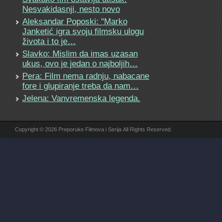
Nesvakidasnji, nesto novo
Aleksandar Poposki: "Marko
Janketić igra svoju filmsku ulogu
života i to je…
Slavko: Mislim da imas uzasan
ukus, ovo je jedan o najboljih…
Pera: Film nema radnju, nabacane
fore i glupiranje treba da nam…
Jelena: Vanvremenska legenda.
Copyright © 2026 Preporuke Filmova i Serija All Rights Reserved.