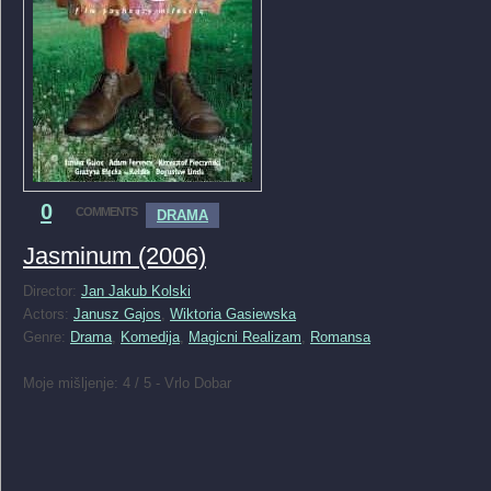
0
COMMENTS
DRAMA
Jasminum (2006)
Director:
Jan Jakub Kolski
Actors:
Janusz Gajos
,
Wiktoria Gasiewska
Genre:
Drama
,
Komedija
,
Magicni Realizam
,
Romansa
Moje mišljenje: 4 / 5 - Vrlo Dobar