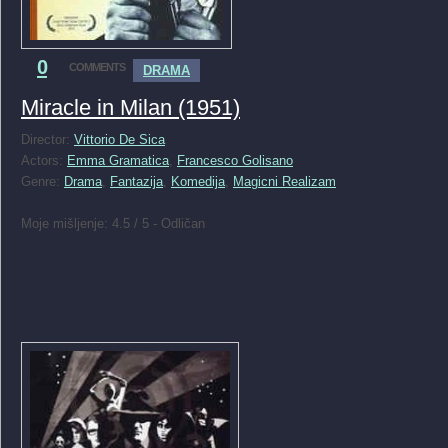
0
COMMENTS
DRAMA
Miracle in Milan (1951)
Director:
Vittorio De Sica
Actors:
Emma Gramatica
,
Francesco Golisano
Genre:
Drama
,
Fantazija
,
Komedija
,
Magicni Realizam
Moje mišljenje: 4.5 / 5 - Odličan