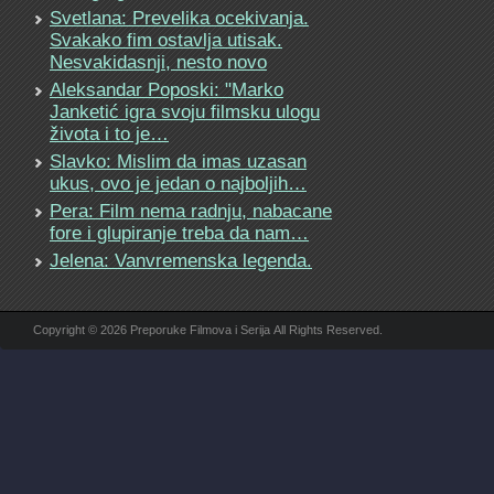
Svetlana: Prevelika ocekivanja.
Svakako fim ostavlja utisak.
Nesvakidasnji, nesto novo
Aleksandar Poposki: "Marko
Janketić igra svoju filmsku ulogu
života i to je…
Slavko: Mislim da imas uzasan
ukus, ovo je jedan o najboljih…
Pera: Film nema radnju, nabacane
fore i glupiranje treba da nam…
Jelena: Vanvremenska legenda.
Copyright © 2026 Preporuke Filmova i Serija All Rights Reserved.