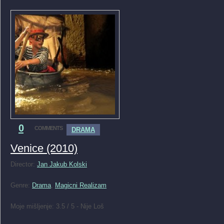
0
COMMENTS
DRAMA
Venice (2010)
Director:
Jan Jakub Kolski
Genre:
Drama
,
Magicni Realizam
Moje mišljenje: 3.5 / 5 - Nije Loš