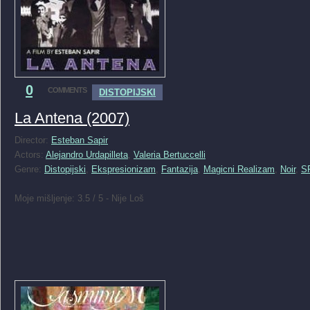
0
COMMENTS
DISTOPIJSKI
La Antena (2007)
Director:
Esteban Sapir
Actors:
Alejandro Urdapilleta
,
Valeria Bertuccelli
Genre:
Distopijski
,
Ekspresionizam
,
Fantazija
,
Magicni Realizam
,
Noir
,
S
Moje mišljenje: 3.5 / 5 - Nije Loš