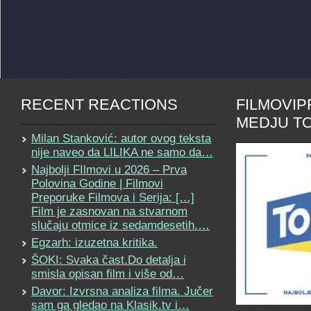
RECENT REACTIONS
FILMOVI
MEDJU TO
Milan Stanković: autor ovog teksta
nije naveo da LILIKA ne samo da…
Najbolji FIlmovi u 2026 – Prva
Polovina Godine | Filmovi
Preporuke Filmova i Serija: […]
Film je zasnovan na stvarnom
slučaju otmice iz sedamdesetih.…
Egzarh: izuzetna kritika.
ŠOKI: Svaka čast.Do detalja i
smisla opisan film i više od…
Davor: Izvrsna analiza filma. Jučer
sam ga gledao na Klasik.tv i…