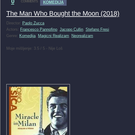
0
COMMENTS
KOMEDIJA
The Man Who Bought the Moon (2018)
Director:
Paolo Zucca
Actors:
Francesco Pannofino
,
Jacopo Cullin
,
Stefano Fresi
Genre:
Komedija
,
Magicni Realizam
,
Neorealizam
Moje mišljenje: 3.5 / 5 - Nije Loš