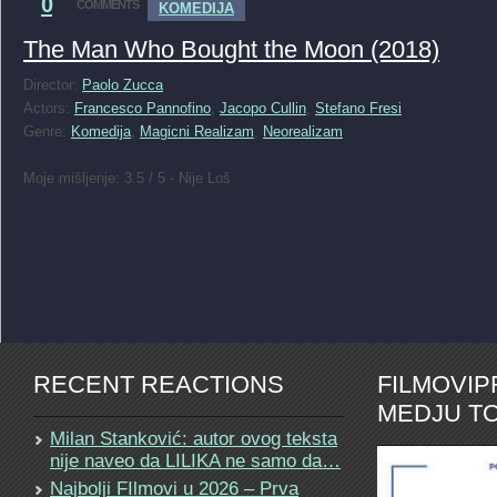
0
COMMENTS
KOMEDIJA
The Man Who Bought the Moon (2018)
Director:
Paolo Zucca
Actors:
Francesco Pannofino
,
Jacopo Cullin
,
Stefano Fresi
Genre:
Komedija
,
Magicni Realizam
,
Neorealizam
Moje mišljenje: 3.5 / 5 - Nije Loš
RECENT REACTIONS
FILMOVI
MEDJU TO
Milan Stanković: autor ovog teksta
nije naveo da LILIKA ne samo da…
Najbolji FIlmovi u 2026 – Prva