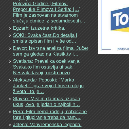
Polovina Godine | Filmovi
Preporuke Filmova i Serija: […]
Film je zasnovan na stvarnom
slučaju otmice iz sedamdesetih.…
Egzarh: izuzetna kritika.
ŠOKI: Svaka čast.Do detalja i
smisla opisan film i više od…
Davor: Izvrsna analiza filma. Jučer
sam ga gledao na Klasik.tv i…
Svetlana: Prevelika ocekivanja.
Svakako fim ostavlja utisak.
Nesvakidasnji, nesto novo
Aleksandar Poposki: "Marko
Janketić igra svoju filmsku ulogu
života i to je…
Slavko: Mislim da imas uzasan
ukus, ovo je jedan o najboljih…
Pera: Film nema radnju, nabacane
fore i glupiranje treba da nam…
Jelena: Vanvremenska legenda.