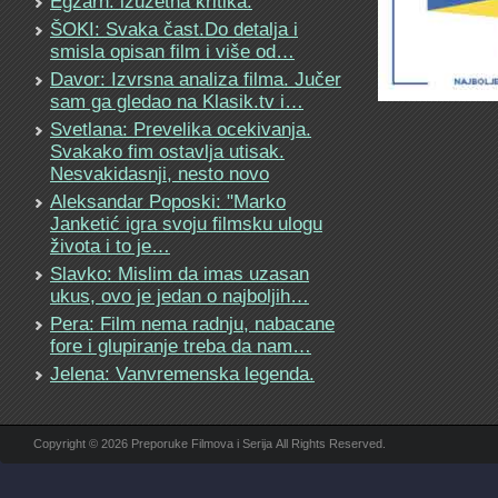
Egzarh: izuzetna kritika.
ŠOKI: Svaka čast.Do detalja i
smisla opisan film i više od…
Davor: Izvrsna analiza filma. Jučer
sam ga gledao na Klasik.tv i…
Svetlana: Prevelika ocekivanja.
Svakako fim ostavlja utisak.
Nesvakidasnji, nesto novo
Aleksandar Poposki: "Marko
Janketić igra svoju filmsku ulogu
života i to je…
Slavko: Mislim da imas uzasan
ukus, ovo je jedan o najboljih…
Pera: Film nema radnju, nabacane
fore i glupiranje treba da nam…
Jelena: Vanvremenska legenda.
Copyright © 2026 Preporuke Filmova i Serija All Rights Reserved.