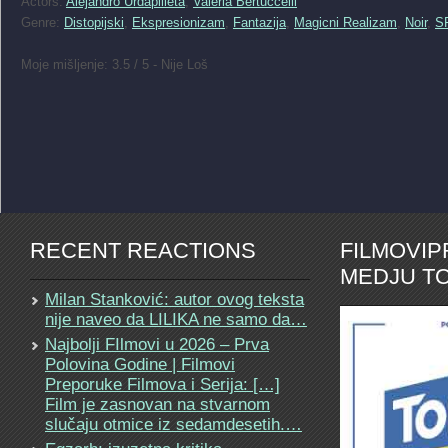
Actors:
Alejandro Urdapilleta
,
Valeria Bertuccelli
Genre:
Distopijski
,
Ekspresionizam
,
Fantazija
,
Magicni Realizam
,
Noir
,
S
Moje mišljenje: 3.5 / 5 - Nije Loš
RECENT REACTIONS
FILMOVI
MEDJU TO
Milan Stanković: autor ovog teksta
nije naveo da LILIKA ne samo da…
Najbolji FIlmovi u 2026 – Prva
Polovina Godine | Filmovi
Preporuke Filmova i Serija: […]
Film je zasnovan na stvarnom
slučaju otmice iz sedamdesetih.…