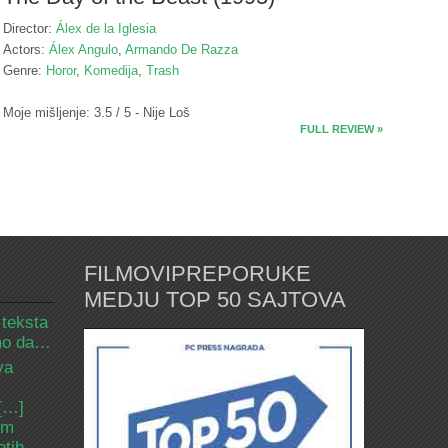
Director:
Álex de la Iglesia
Actors:
Álex Angulo
,
Armando De Razza
Genre:
Horor
,
Komedija
,
Trash
Moje mišljenje: 3.5 / 5 - Nije Loš
FULL REVIEW »
FILMOVIPREPORUKE
MEDJU TOP 50 SAJTOVA
 teksta
amo da…
va
 […]
om
etih.…