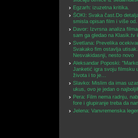
Egzarh: izuzetna kritika.
ŠOKI: Svaka čast.Do detalja
smisla opisan film i više o
Davor: Izvrsna analiza filma
sam ga gledao na Klasik.tv
Svetlana: Prevelika ocekiva
Svakako fim ostavlja utisak.
Nesvakidasnji, nesto novo
Aleksandar Poposki: "Mark
Janketić igra svoju filmsku 
života i to je…
Slavko: Mislim da imas uza
ukus, ovo je jedan o najbolj
Pera: Film nema radnju, na
fore i glupiranje treba da 
Jelena: Vanvremenska lege