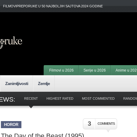
FILMOVIPREPORUKE U 50 NAJBOLJIH SAJTOVA 2024 GODINE
Filmovi u 2026
Serije u 2026
Anime u 202
Zanimljivosti
Zemlje
EWS:
RECENT
HIGHEST RATED
MOST COMMENTED
RANDO
3
COMMENTS
HOROR
The Day of the Beast (1995)