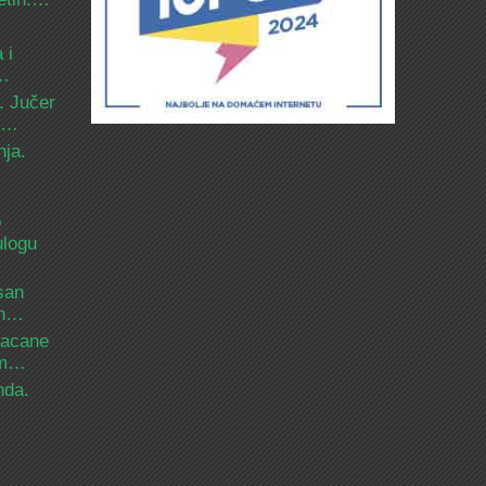
 i
d…
. Jučer
 i…
nja.
o
ulogu
san
ih…
bacane
nam…
nda.