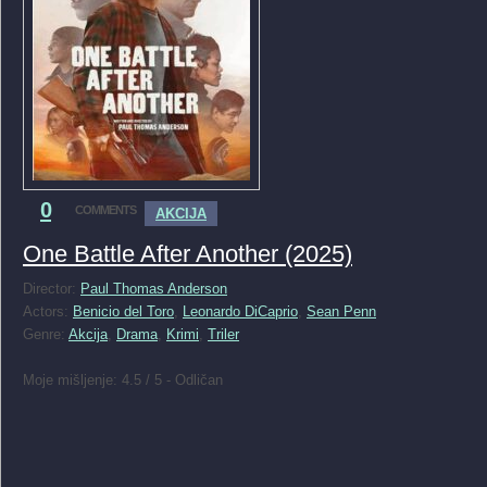
0
COMMENTS
AKCIJA
One Battle After Another (2025)
Director:
Paul Thomas Anderson
Actors:
Benicio del Toro
,
Leonardo DiCaprio
,
Sean Penn
Genre:
Akcija
,
Drama
,
Krimi
,
Triler
Moje mišljenje: 4.5 / 5 - Odličan