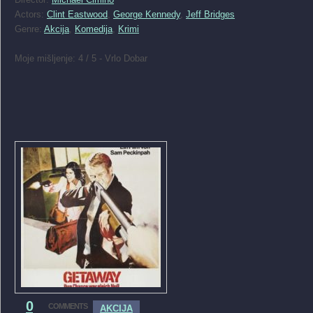
Actors:
Clint Eastwood
,
George Kennedy
,
Jeff Bridges
Genre:
Akcija
,
Komedija
,
Krimi
Moje mišljenje: 4 / 5 - Vrlo Dobar
0
COMMENTS
AKCIJA