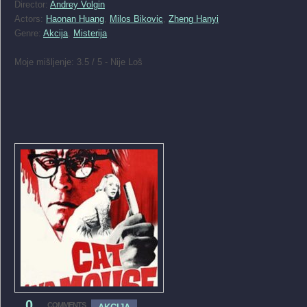
Director:
Andrey Volgin
Actors:
Haonan Huang
,
Milos Bikovic
,
Zheng Hanyi
Genre:
Akcija
,
Misterija
Moje mišljenje: 3.5 / 5 - Nije Loš
0
COMMENTS