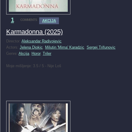
1
COMMENTS
AKCIJA
Karmadonna (2025)
Director:
Aleksandar Radivojevic
Actors:
Jelena Djokic
,
Milutin 'Mima' Karadzic
,
Sergej Trifunovic
Genre:
Akcija
,
Horor
,
Triler
Moje mišljenje: 3.5 / 5 - Nije Loš