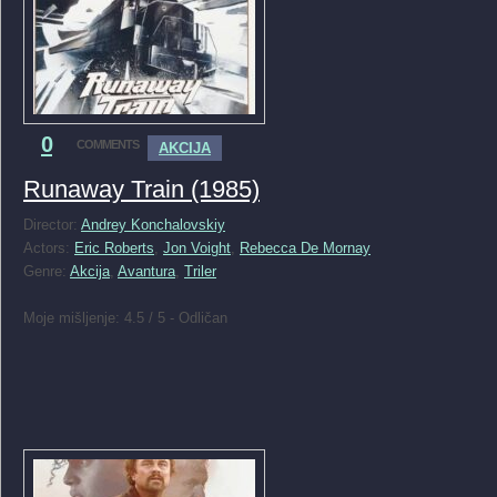
0
COMMENTS
AKCIJA
Runaway Train (1985)
Director:
Andrey Konchalovskiy
Actors:
Eric Roberts
,
Jon Voight
,
Rebecca De Mornay
Genre:
Akcija
,
Avantura
,
Triler
Moje mišljenje: 4.5 / 5 - Odličan