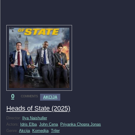
0
COMMENTS
AKCIJA
Heads of State (2025)
Director:
Ilya Naishuller
Actors:
Idris Elba
,
John Cena
,
Priyanka Chopra Jonas
Genre:
Akcija
,
Komedija
,
Triler