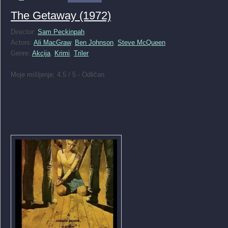
The Getaway (1972)
Director:
Sam Peckinpah
Actors:
Ali MacGraw
,
Ben Johnson
,
Steve McQueen
Genre:
Akcija
,
Krimi
,
Triler
Moje mišljenje: 4.5 / 5 - Odličan