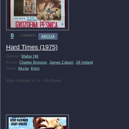
0
COMMENTS
AKCIJA
Hard Times (1975)
Director:
Walter Hill
Actors:
Charles Bronson
,
James Coburn
,
Jill Ireland
Genre:
Akcija
,
Krimi
Moje mišljenje: 4 / 5 - Vrlo Dobar