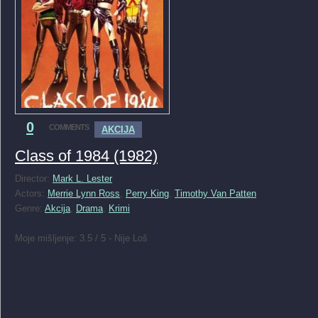
0
COMMENTS
AKCIJA
Class of 1984 (1982)
Director:
Mark L. Lester
Actors:
Merrie Lynn Ross
,
Perry King
,
Timothy Van Patten
Genre:
Akcija
,
Drama
,
Krimi
Moje mišljenje: 3.5 / 5 - Nije Loš