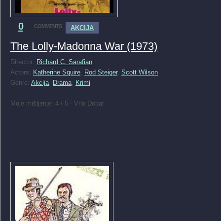
0
COMMENTS
AKCIJA
The Lolly-Madonna War (1973)
Director:
Richard C. Sarafian
Actors:
Katherine Squire
,
Rod Steiger
,
Scott Wilson
Genre:
Akcija
,
Drama
,
Krimi
Moje mišljenje: 4 / 5 - Vrlo Dobar