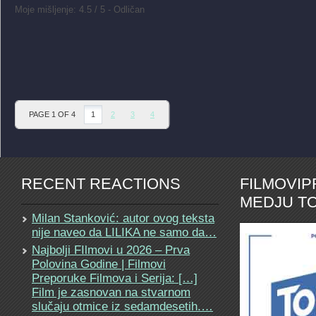
Moje mišljenje: 4.5 / 5 - Odličan
PAGE 1 OF 4
1
2
3
4
RECENT REACTIONS
FILMOVI
MEDJU TO
Milan Stanković: autor ovog teksta
nije naveo da LILIKA ne samo da…
Najbolji FIlmovi u 2026 – Prva
Polovina Godine | Filmovi
Preporuke Filmova i Serija: […]
Film je zasnovan na stvarnom
slučaju otmice iz sedamdesetih.…