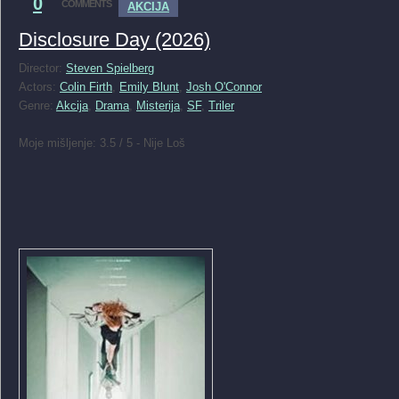
0
COMMENTS
AKCIJA
Disclosure Day (2026)
Director:
Steven Spielberg
Actors:
Colin Firth
,
Emily Blunt
,
Josh O'Connor
Genre:
Akcija
,
Drama
,
Misterija
,
SF
,
Triler
Moje mišljenje: 3.5 / 5 - Nije Loš