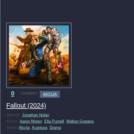
0
COMMENTS
AKCIJA
Fallout (2024)
Director:
Jonathan Nolan
Actors:
Aaron Moten
,
Ella Purnell
,
Walton Goggins
Genre:
Akcija
,
Avantura
,
Drama