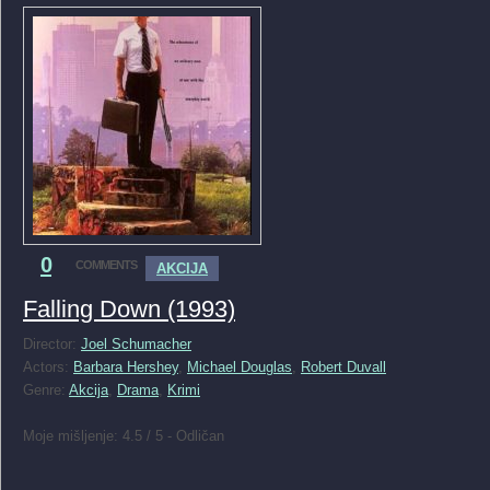
0
COMMENTS
AKCIJA
Falling Down (1993)
Director:
Joel Schumacher
Actors:
Barbara Hershey
,
Michael Douglas
,
Robert Duvall
Genre:
Akcija
,
Drama
,
Krimi
Moje mišljenje: 4.5 / 5 - Odličan