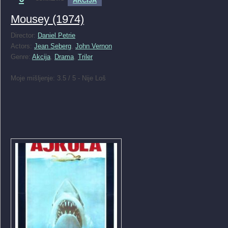
AKCIJA
Mousey (1974)
Director:
Daniel Petrie
Actors:
Jean Seberg
,
John Vernon
Genre:
Akcija
,
Drama
,
Triler
Moje mišljenje: 3.5 / 5 - Nije Loš