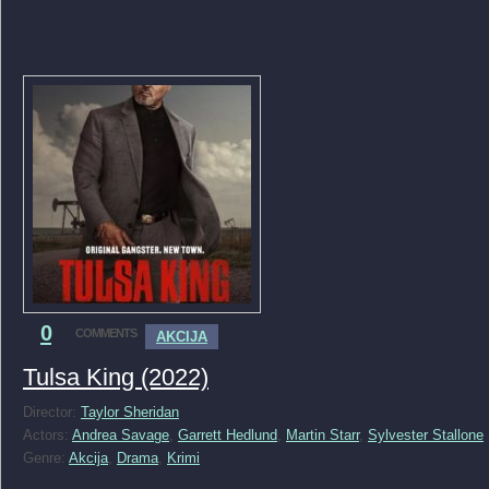
0
COMMENTS
AKCIJA
Tulsa King (2022)
Director:
Taylor Sheridan
Actors:
Andrea Savage
,
Garrett Hedlund
,
Martin Starr
,
Sylvester Stallone
Genre:
Akcija
,
Drama
,
Krimi