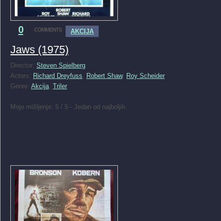
0
COMMENTS
AKCIJA
Jaws (1975)
Director:
Steven Spielberg
Actors:
Richard Dreyfuss
,
Robert Shaw
,
Roy Scheider
Genre:
Akcija
,
Triler
Moje mišljenje: 5 / 5 - Jedan od najboljih