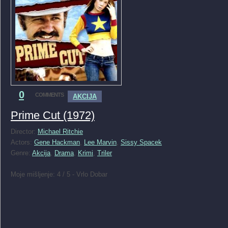
0
COMMENTS
AKCIJA
Prime Cut (1972)
Director:
Michael Ritchie
Actors:
Gene Hackman
,
Lee Marvin
,
Sissy Spacek
Genre:
Akcija
,
Drama
,
Krimi
,
Triler
Moje mišljenje: 4 / 5 - Vrlo Dobar