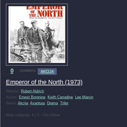
0
COMMENTS
AKCIJA
Emperor of the North (1973)
Director:
Robert Aldrich
Actors:
Ernest Borgnine
,
Keith Carradine
,
Lee Marvin
Genre:
Akcija
,
Avantura
,
Drama
,
Triler
Moje mišljenje: 4 / 5 - Vrlo Dobar