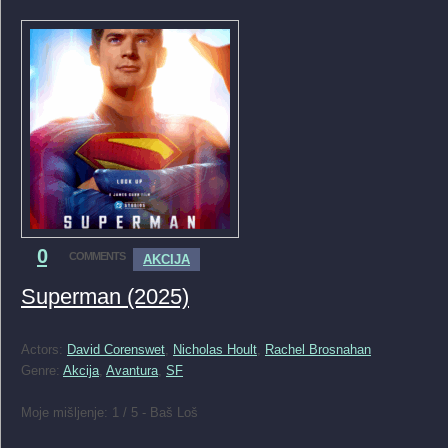
0
COMMENTS
AKCIJA
Superman (2025)
Actors:
David Corenswet
,
Nicholas Hoult
,
Rachel Brosnahan
Genre:
Akcija
,
Avantura
,
SF
Moje mišljenje: 1 / 5 - Baš Loš