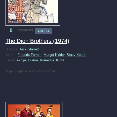
0
COMMENTS
AKCIJA
The Dion Brothers (1974)
Director:
Jack Starrett
Actors:
Frederic Forrest
,
Margot Kidder
,
Stacy Keach
Genre:
Akcija
,
Drama
,
Komedija
,
Krimi
Moje mišljenje: 4 / 5 - Vrlo Dobar