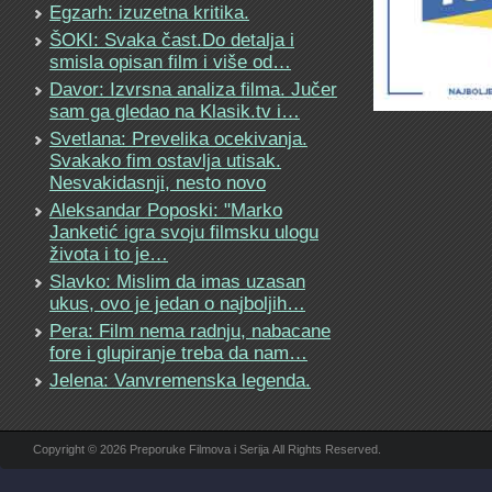
Egzarh: izuzetna kritika.
ŠOKI: Svaka čast.Do detalja i
smisla opisan film i više od…
Davor: Izvrsna analiza filma. Jučer
sam ga gledao na Klasik.tv i…
Svetlana: Prevelika ocekivanja.
Svakako fim ostavlja utisak.
Nesvakidasnji, nesto novo
Aleksandar Poposki: "Marko
Janketić igra svoju filmsku ulogu
života i to je…
Slavko: Mislim da imas uzasan
ukus, ovo je jedan o najboljih…
Pera: Film nema radnju, nabacane
fore i glupiranje treba da nam…
Jelena: Vanvremenska legenda.
Copyright © 2026 Preporuke Filmova i Serija All Rights Reserved.