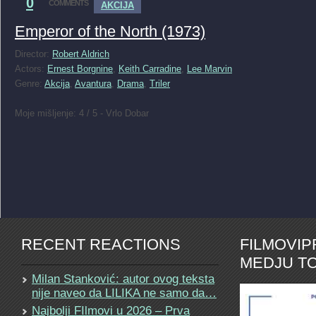
0
COMMENTS
AKCIJA
Emperor of the North (1973)
Director:
Robert Aldrich
Actors:
Ernest Borgnine
,
Keith Carradine
,
Lee Marvin
Genre:
Akcija
,
Avantura
,
Drama
,
Triler
Moje mišljenje: 4 / 5 - Vrlo Dobar
RECENT REACTIONS
FILMOVI
MEDJU TO
Milan Stanković: autor ovog teksta
nije naveo da LILIKA ne samo da…
Najbolji FIlmovi u 2026 – Prva