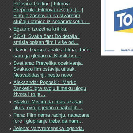
Polovina Godine | Filmovi
Preporuke Filmova i Serija: […]
Film je zasnovan na stvarnom
slučaju otmice iz sedamdesetih.…
Egzarh: izuzetna kritika.
ŠOKI: Svaka čast.Do detalja i
smisla opisan film i više od…
Davor: Izvrsna analiza filma. Jučer
sam ga gledao na Klasik.tv i…
Svetlana: Prevelika ocekivanja.
Svakako fim ostavlja utisak.
Nesvakidasnji, nesto novo
Aleksandar Poposki: "Marko
Janketić igra svoju filmsku ulogu
života i to je…
Slavko: Mislim da imas uzasan
ukus, ovo je jedan o najboljih…
Pera: Film nema radnju, nabacane
fore i glupiranje treba da nam…
Jelena: Vanvremenska legenda.