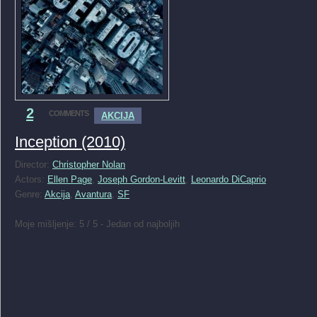
2
COMMENTS
AKCIJA
Inception (2010)
Director:
Christopher Nolan
Actors:
Ellen Page
,
Joseph Gordon-Levitt
,
Leonardo DiCaprio
Genre:
Akcija
,
Avantura
,
SF
Moje mišljenje: 5 / 5 - Jedan od najboljih