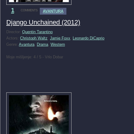
1
COMMENTS
AVANTURA
Django Unchained (2012)
Director:
Quentin Tarantino
Actors:
Christoph Waltz
,
Jamie Foxx
,
Leonardo DiCaprio
Genre:
Avantura
,
Drama
,
Western
Moje mišljenje: 4 / 5 - Vrlo Dobar