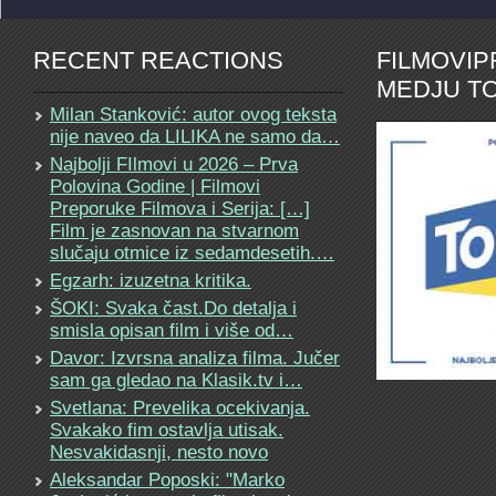
RECENT REACTIONS
FILMOVI
MEDJU TO
Milan Stanković: autor ovog teksta
nije naveo da LILIKA ne samo da…
Najbolji FIlmovi u 2026 – Prva
Polovina Godine | Filmovi
Preporuke Filmova i Serija: […]
Film je zasnovan na stvarnom
slučaju otmice iz sedamdesetih.…
Egzarh: izuzetna kritika.
ŠOKI: Svaka čast.Do detalja i
smisla opisan film i više od…
Davor: Izvrsna analiza filma. Jučer
sam ga gledao na Klasik.tv i…
Svetlana: Prevelika ocekivanja.
Svakako fim ostavlja utisak.
Nesvakidasnji, nesto novo
Aleksandar Poposki: "Marko