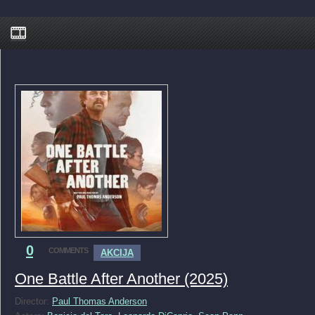
0
COMMENTS
AKCIJA
One Battle After Another (2025)
Director:
Paul Thomas Anderson