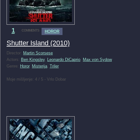
1
COMMENTS
HOROR
Shutter Island (2010)
Director:
Martin Scorsese
Actors:
Ben Kingsley
,
Leonardo DiCaprio
,
Max von Sydow
Genre:
Horor
,
Misterija
,
Triler
Moje mišljenje: 4 / 5 - Vrlo Dobar