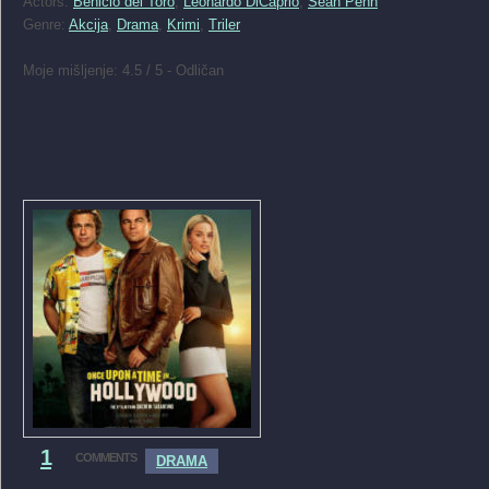
Actors:
Benicio del Toro
,
Leonardo DiCaprio
,
Sean Penn
Genre:
Akcija
,
Drama
,
Krimi
,
Triler
Moje mišljenje: 4.5 / 5 - Odličan
1
COMMENTS
DRAMA