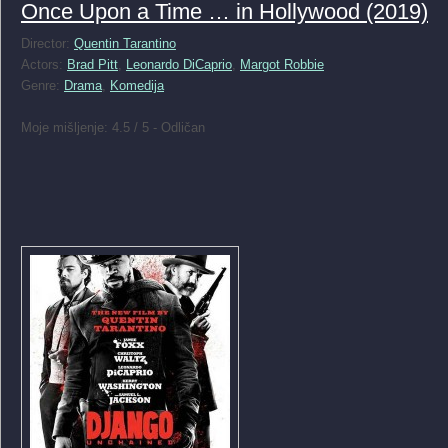
Once Upon a Time … in Hollywood (2019)
Director:
Quentin Tarantino
Actors:
Brad Pitt
,
Leonardo DiCaprio
,
Margot Robbie
Genre:
Drama
,
Komedija
Moje mišljenje: 4.5 / 5 - Odličan