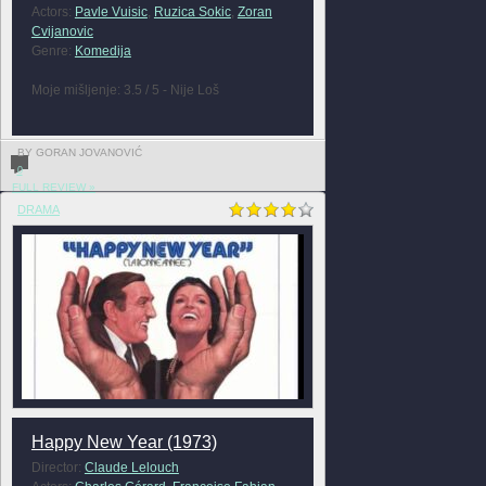
Actors:
Pavle Vuisic
,
Ruzica Sokic
,
Zoran
Cvijanovic
Genre:
Komedija
Moje mišljenje: 3.5 / 5 - Nije Loš
BY GORAN JOVANOVIĆ
0
FULL REVIEW »
DRAMA
Happy New Year (1973)
Director:
Claude Lelouch