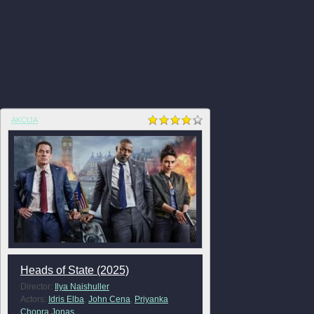
AKCIJA
Heads of State (2025)
Director:
Ilya Naishuller
Actors:
Idris Elba
,
John Cena
,
Priyanka
Chopra Jonas