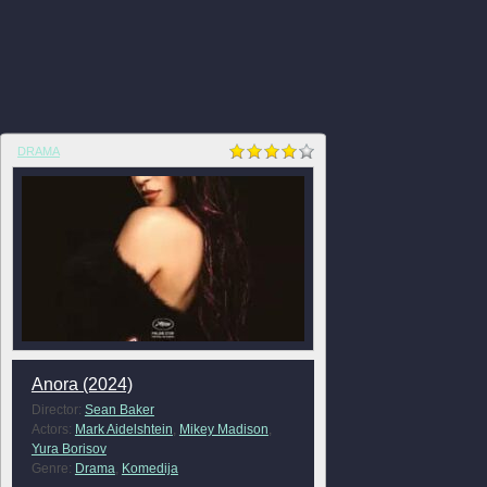
DRAMA
Anora (2024)
Director:
Sean Baker
Actors:
Mark Aidelshtein
,
Mikey Madison
,
Yura Borisov
Genre:
Drama
,
Komedija