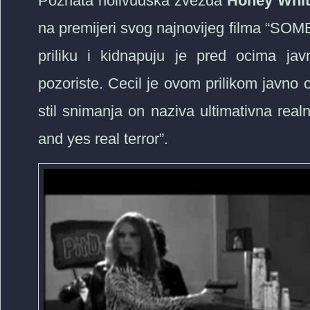
Poznata holivudska zvezda
Honey Whit
na premijeri svog najnovijeg filma “S
priliku i kidnapuju je pred ocima ja
pozoriste. Cecil je ovom prilikom javno o
stil snimanja on naziva ultimativna realno
and yes real terror”.