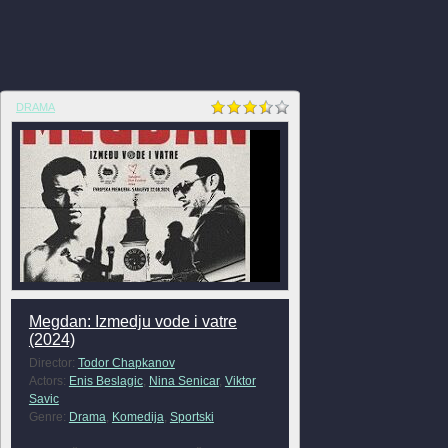
DRAMA
Megdan: Izmedju vode i vatre
(2024)
Director:
Todor Chapkanov
Actors:
Enis Beslagic
,
Nina Senicar
,
Viktor
Savic
Genre:
Drama
,
Komedija
,
Sportski