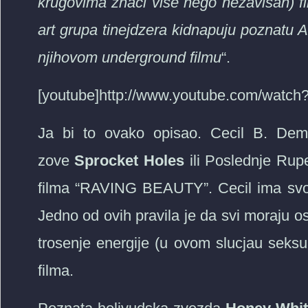
krugovima znaci vise nego nezavisan) fil
art grupa tinejdzera kidnapuju poznatu A
njihovom underground filmu
“.
[youtube]http://www.youtube.com/watc
Ja bi to ovako opisao. Cecil B. Dema
zove
Sprocket Holes
ili Poslednje Rupe
filma “RAVING BEAUTY”. Cecil ima svoja 
Jedno od ovih pravila je da svi moraju os
trosenje energije (u ovom slucjau seksu
filma.