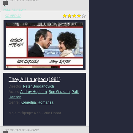
BY GORAN JOVANOVIĆ
0
FULL REVIEW »
KOMEDIJA
They All Laughed (1981)
Director:
Peter Bogdanovich
Actors:
Audrey Hepburn
,
Ben Gazzara
,
Patti
Hansen
Genre:
Komedija
,
Romansa
Moje mišljenje: 4 / 5 - Vrlo Dobar
BY GORAN JOVANOVIĆ