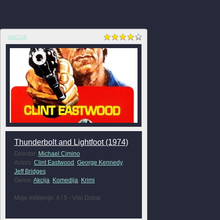
AKCIJA
Thunderbolt and Lightfoot (1974)
Director:
Michael Cimino
Actors:
Clint Eastwood
,
George Kennedy
,
Jeff Bridges
Genre:
Akcija
,
Komedija
,
Krimi
Moje mišljenje: 4 / 5 - Vrlo Dobar