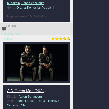
Kunakorn
,
Usha Seamkhum
Genre:
Drama
,
Komedija
,
Porodicni
Moje mišljenje: 4.5 / 5 - Odličan
BY MILOS ITIC
0
FULL REVIEW »
DRAMA
A Different Man (2024)
Director:
Aaron Schimberg
Actors:
Adam Pearson
,
Renate Reinsve
,
Sebastian Stan