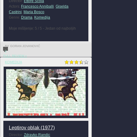
Director:
Ettore Scola
Actors:
Francesco Anniballi
,
Giselda
Castrini
,
Maria Bosco
Genre:
Drama
,
Komedija
Moje mišljenje: 5 / 5 - Jedan od najboljih
BY GORAN JOVANOVIĆ
0
FULL REVIEW »
KOMEDIJA
Leptirov oblak (1977)
Director:
Zdravko Randic