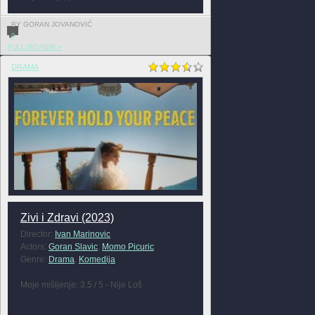
BY GORAN JOVANOVIĆ
0
FULL REVIEW »
DRAMA
Zivi i Zdravi (2023)
Director:
Ivan Marinovic
Actors:
Goran Slavic
,
Momo Picuric
Genre:
Drama
,
Komedija
Moje mišljenje: 3.5 / 5 - Nije Loš