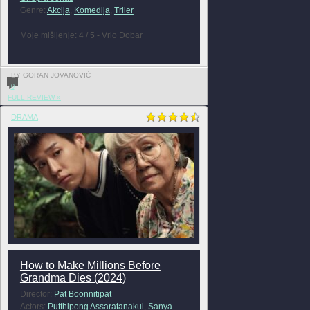
Genre:
Akcija
,
Komedija
,
Triler
Moje mišljenje: 4 / 5 - Vrlo Dobar
BY GORAN JOVANOVIĆ
0
FULL REVIEW »
DRAMA
How to Make Millions Before
Grandma Dies (2024)
Director:
Pat Boonnitipat
Actors:
Putthipong Assaratanakul
,
Sanya