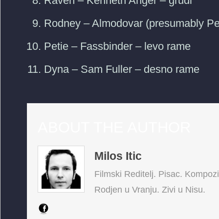
Raven – Kenneth Anger – grudi
Rodney – Almodovar (presumably Pe
Petie – Fassbinder – levo rame
Dyna – Sam Fuller – desno rame
ABOUT THE AUTHOR
Milos Itic
Filmski Reditelj. Pisac. Kompoz
Rodjen u Vranju. Zivi u Nisu.