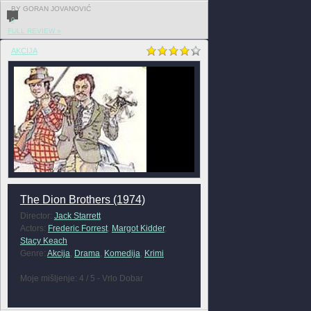
BY GORAN JOVANOVIĆ
0
FULL REVIEW »
AKCIJA
The Dion Brothers (1974)
Director:
Jack Starrett
Actors:
Frederic Forrest
,
Margot Kidder
,
Stacy Keach
Genre:
Akcija
,
Drama
,
Komedija
,
Krimi
Moje mišljenje: 4 / 5 - Vrlo Dobar