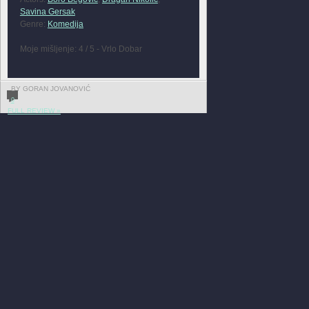
Savina Gersak
Genre:
Komedija
Moje mišljenje: 4 / 5 - Vrlo Dobar
BY GORAN JOVANOVIĆ
0
FULL REVIEW »