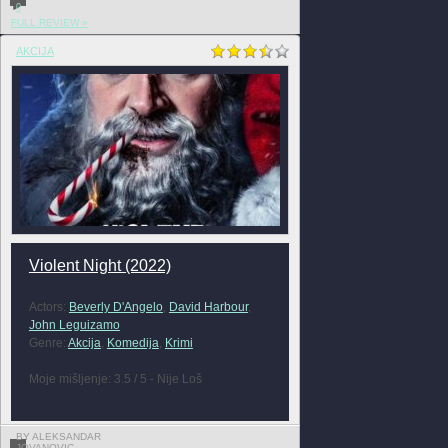
0
FULL REVIEW »
AKCIJA
Violent Night (2022)
Actors:
Beverly D'Angelo
,
David Harbour
,
John Leguizamo
Genre:
Akcija
,
Komedija
,
Krimi
Moje mišljenje: 3.5 / 5 - Nije Loš
BY ALEKSANDAR
JOVANOVIC