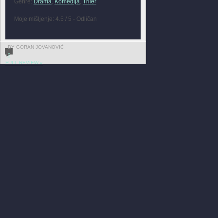
Genre:
Drama
,
Komedija
,
Triler
Moje mišljenje: 4.5 / 5 - Odličan
BY GORAN JOVANOVIĆ
0
FULL REVIEW »