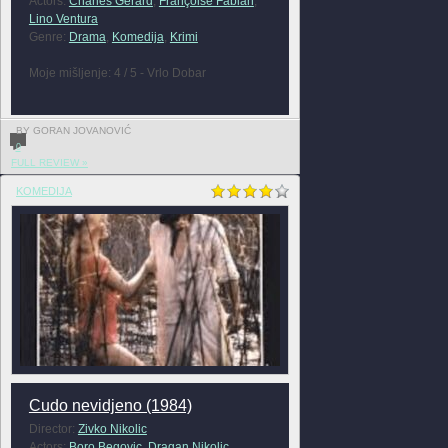
Actors:
Charles Gérard
,
Françoise Fabian
,
Lino Ventura
Genre:
Drama
,
Komedija
,
Krimi
Moje mišljenje: 4 / 5 - Vrlo Dobar
BY GORAN JOVANOVIĆ
0
FULL REVIEW »
KOMEDIJA
Cudo nevidjeno (1984)
Director:
Zivko Nikolic
Actors:
Boro Begovic
,
Dragan Nikolic
,