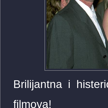
Brilijantna i histe
filmova!