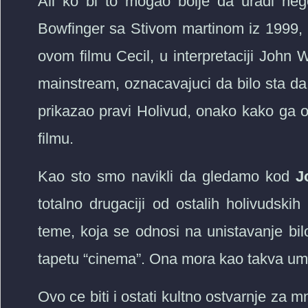
Ali ko bi to mogao bolje da uradi ne
Bowfinger sa Stivom martinom iz 1999, tem
ovom filmu Cecil, u interpretaciji Joh
mainstream, oznacavajuci da bilo sta da 
prikazao pravi Holivud, onako kako ga on 
filmu.
Kao sto smo navikli da gledamo kod
J
totalno drugaciji od ostalih holivudski
teme, koja se odnosi na unistavanje bil
tapetu “cinema”. Ona mora kao takva umr
Ovo ce biti i ostati kultno ostvarnje za 