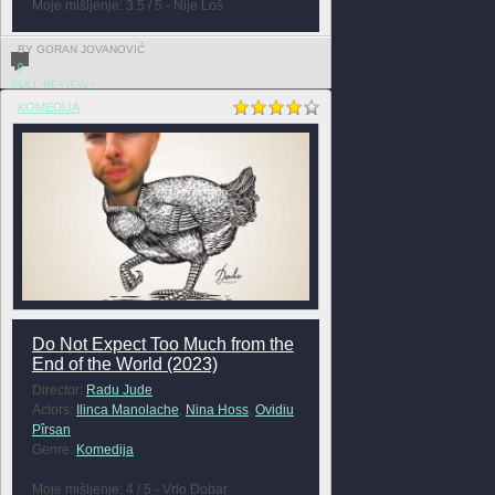
Moje mišljenje: 3.5 / 5 - Nije Loš
BY GORAN JOVANOVIĆ
0
FULL REVIEW »
KOMEDIJA
Do Not Expect Too Much from the
End of the World (2023)
Director:
Radu Jude
Actors:
Ilinca Manolache
,
Nina Hoss
,
Ovidiu
Pîrsan
Genre:
Komedija
Moje mišljenje: 4 / 5 - Vrlo Dobar