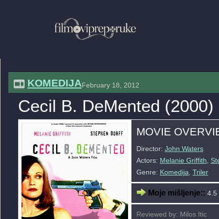
KOMEDIJA
February 18, 2012
Cecil B. DeMented (2000)
MOVIE OVERVI
Director:
John Waters
Actors:
Melanie Griffith
,
St
Genre:
Komedija
,
Triler
Moje mišljenje::
4.5 
Reviewed by: Milos Itic