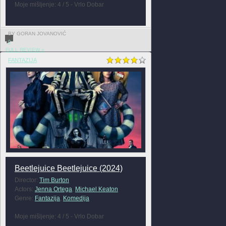
Moje mišljenje: 4 / 5 - Vrlo Dobar
BY GORAN JOVANOVIĆ
0
FULL REVIEW »
FANTAZIJA
Beetlejuice Beetlejuice (2024)
Director:
Tim Burton
Actors:
Jenna Ortega
,
Michael Keaton
Genre:
Fantazija
,
Komedija
Moje mišljenje: 4 / 5 - Vrlo Dobar