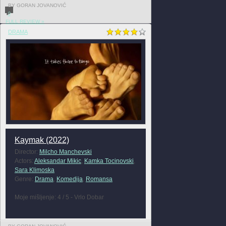
BY GORAN JOVANOVIĆ
0
FULL REVIEW »
DRAMA
Kaymak (2022)
Director:
Milcho Manchevski
Actors:
Aleksandar Mikic
,
Kamka Tocinovski
,
Sara Klimoska
Genre:
Drama
,
Komedija
,
Romansa
Moje mišljenje: 4 / 5 - Vrlo Dobar