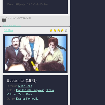
Moje mišljenje: 4 / 5 - Vrlo Dobar
BY GORAN JOVANOVIĆ
0
FULL REVIEW »
DRAMA
Bubasinter (1971)
Director:
Milan Jelic
Actors:
Danilo 'Bata' Stojkovic
,
Gizela
Vukovic
,
Zarko Bajic
Genre:
Drama
,
Komedija