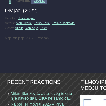
0
COMMENTS
AKCIJA
Divljaci (2022)
Director:
Dario Lonjak
Actors:
Alen Liveric
,
Borko Peric
,
Branko Jankovic
Genre:
Akcija
,
Komedija
,
Triler
Moje mišljenje: 3 / 5 - Prosečan
RECENT REACTIONS
FILMOVI
MEDJU TO
Milan Stanković: autor ovog teksta
nije naveo da LILIKA ne samo da…
Najbolji FIlmovi u 2026 – Prva