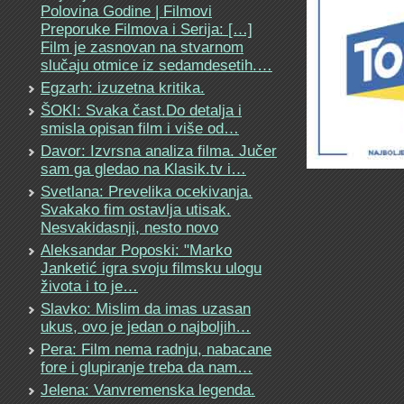
Polovina Godine | Filmovi
Preporuke Filmova i Serija: […]
Film je zasnovan na stvarnom
slučaju otmice iz sedamdesetih.…
Egzarh: izuzetna kritika.
ŠOKI: Svaka čast.Do detalja i
smisla opisan film i više od…
Davor: Izvrsna analiza filma. Jučer
sam ga gledao na Klasik.tv i…
Svetlana: Prevelika ocekivanja.
Svakako fim ostavlja utisak.
Nesvakidasnji, nesto novo
Aleksandar Poposki: "Marko
Janketić igra svoju filmsku ulogu
života i to je…
Slavko: Mislim da imas uzasan
ukus, ovo je jedan o najboljih…
Pera: Film nema radnju, nabacane
fore i glupiranje treba da nam…
Jelena: Vanvremenska legenda.