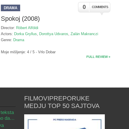
0
COMMENTS
DRAMA
Spokoj (2008)
Director:
Róbert Alföldi
Actors:
Dorka Gryllus
,
Dorottya Udvaros
,
Zalán Makranczi
Genre:
Drama
Moje mišljenje: 4 / 5 - Vrlo Dobar
FULL REVIEW »
FILMOVIPREPORUKE
MEDJU TOP 50 SAJTOVA
 teksta
amo da…
va