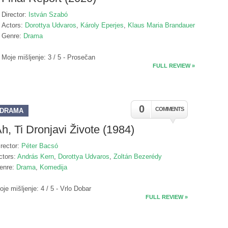
Director:
István Szabó
Actors:
Dorottya Udvaros
,
Károly Eperjes
,
Klaus Maria Brandauer
Genre:
Drama
Moje mišljenje: 3 / 5 - Prosečan
FULL REVIEW »
0
COMMENTS
DRAMA
h, Ti Dronjavi Živote (1984)
irector:
Péter Bacsó
ctors:
András Kern
,
Dorottya Udvaros
,
Zoltán Bezerédy
enre:
Drama
,
Komedija
oje mišljenje: 4 / 5 - Vrlo Dobar
FULL REVIEW »