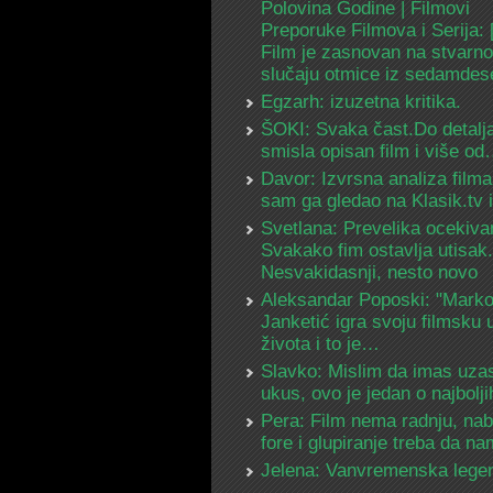
Polovina Godine | Filmovi
Preporuke Filmova i Serija:
Film je zasnovan na stvarn
slučaju otmice iz sedamdes
Egzarh: izuzetna kritika.
ŠOKI: Svaka čast.Do detalja
smisla opisan film i više o
Davor: Izvrsna analiza filma
sam ga gledao na Klasik.tv
Svetlana: Prevelika ocekiva
Svakako fim ostavlja utisak.
Nesvakidasnji, nesto novo
Aleksandar Poposki: "Mark
Janketić igra svoju filmsku 
života i to je…
Slavko: Mislim da imas uza
ukus, ovo je jedan o najbolj
Pera: Film nema radnju, na
fore i glupiranje treba da 
Jelena: Vanvremenska lege