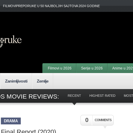
FILMOVIPREPORUKE U 50 NAJBOLJIH SAJTOVA 2024 GODINE
Filmovi u 2026
Serije u 2026
Anime u 202
Zanimljivosti
Zemlje
S MOVIE REVIEWS:
RECENT
HIGHEST RATED
MOST
0
COMMENTS
DRAMA
Final Report (2020)