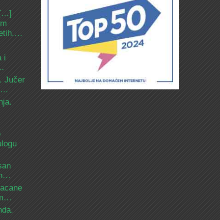
 […]
om
etih.…
 i
d…
. Jučer
 i…
nja.
o
ulogu
san
ih…
bacane
nam…
nda.