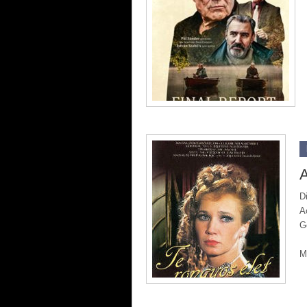
A
D
A
G
M