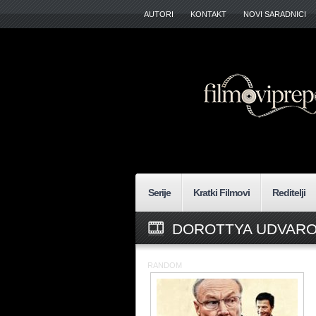
AUTORI
KONTAKT
NOVI SARADNICI
Serije
Kratki Filmovi
Reditelji
DOROTTYA UDVARO
RANDOM