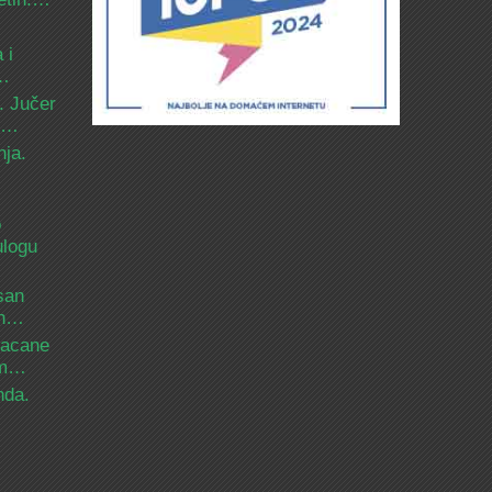
 i
d…
. Jučer
 i…
nja.
o
ulogu
san
ih…
bacane
nam…
nda.