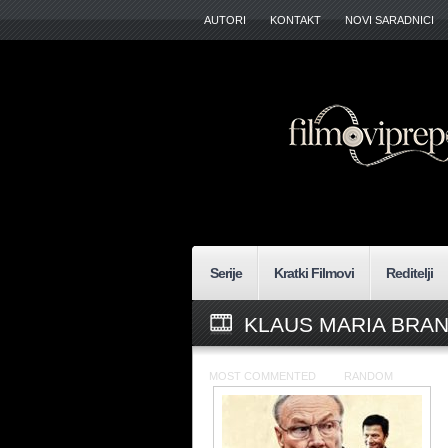
AUTORI
KONTAKT
NOVI SARADNICI
Serije
Kratki Filmovi
Reditelji
KLAUS MARIA BRA
MOST COMMENTED
RANDOM