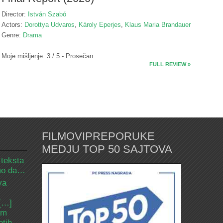
Director:
István Szabó
Actors:
Dorottya Udvaros
,
Károly Eperjes
,
Klaus Maria Brandauer
Genre:
Drama
Moje mišljenje: 3 / 5 - Prosečan
FULL REVIEW »
FILMOVIPREPORUKE
MEDJU TOP 50 SAJTOVA
 teksta
amo da…
va
 […]
om
etih.…