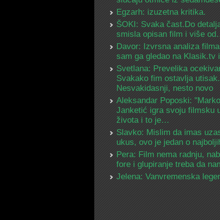
Egzarh: izuzetna kritika.
ŠOKI: Svaka čast.Do detalja
smisla opisan film i više o
Davor: Izvrsna analiza filma
sam ga gledao na Klasik.tv
Svetlana: Prevelika ocekiva
Svakako fim ostavlja utisak.
Nesvakidasnji, nesto novo
Aleksandar Poposki: "Mark
Janketić igra svoju filmsku 
života i to je…
Slavko: Mislim da imas uza
ukus, ovo je jedan o najbolj
Pera: Film nema radnju, na
fore i glupiranje treba da 
Jelena: Vanvremenska lege