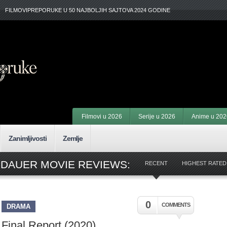
FILMOVIPREPORUKE U 50 NAJBOLJIH SAJTOVA 2024 GODINE
Filmovi u 2026
Serije u 2026
Anime u 202
Zanimljivosti
Zemlje
NDAUER MOVIE REVIEWS:
RECENT
HIGHEST RATED
0
COMMENTS
DRAMA
Final Report (2020)