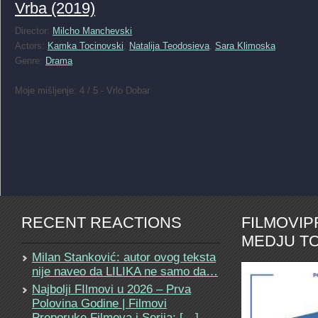
Vrba (2019)
Director:
Milcho Manchevski
Actors:
Kamka Tocinovski
,
Natalija Teodosieva
,
Sara Klimoska
Genre:
Drama
Moje mišljenje: 4 / 5 - Vrlo Dobar
RECENT REACTIONS
FILMOVI
MEDJU TO
Milan Stanković: autor ovog teksta
nije naveo da LILIKA ne samo da…
Najbolji FIlmovi u 2026 – Prva
Polovina Godine | Filmovi
Preporuke Filmova i Serija: […]