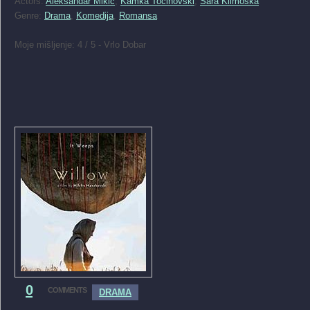
Actors:
Aleksandar Mikic
,
Kamka Tocinovski
,
Sara Klimoska
Genre:
Drama
,
Komedija
,
Romansa
Moje mišljenje: 4 / 5 - Vrlo Dobar
0
COMMENTS
DRAMA