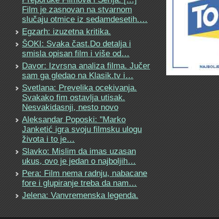
Film je zasnovan na stvarnom
slučaju otmice iz sedamdesetih.…
Egzarh: izuzetna kritika.
ŠOKI: Svaka čast.Do detalja i
smisla opisan film i više od…
Davor: Izvrsna analiza filma. Jučer
sam ga gledao na Klasik.tv i…
Svetlana: Prevelika ocekivanja.
Svakako fim ostavlja utisak.
Nesvakidasnji, nesto novo
Aleksandar Poposki: "Marko
Janketić igra svoju filmsku ulogu
života i to je…
Slavko: Mislim da imas uzasan
ukus, ovo je jedan o najboljih…
Pera: Film nema radnju, nabacane
fore i glupiranje treba da nam…
Jelena: Vanvremenska legenda.