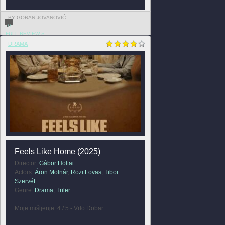
BY GORAN JOVANOVIĆ
0
FULL REVIEW »
DRAMA
Feels Like Home (2025)
Director:
Gábor Holtai
Actors:
Áron Molnár
,
Rozi Lovas
,
Tibor
Szervét
Genre:
Drama
,
Triler
Moje mišljenje: 4 / 5 - Vrlo Dobar