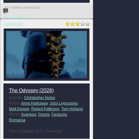
BY GORAN JOVANOVIĆ
0
FULL REVIEW »
AVANTURA
The Odyssey (2026)
Director:
Christopher Nolan
Actors:
Anne Hathaway
,
John Leguizamo
,
Matt Damon
,
Robert Pattinson
,
Tom Holland
Genre:
Avantura
,
Drama
,
Fantazija
,
Romansa
Moje mišljenje: 3 / 5 - Prosečan