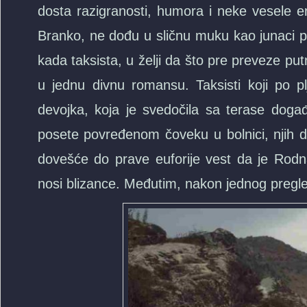
dosta razigranosti, humora i neke vesele e
Branko, ne dođu u sličnu muku kao junaci 
kada taksista, u želji da što pre preveze put
u jednu divnu romansu. Taksisti koji po pl
devojka, koja je svedočila sa terase doga
posete povređenom čoveku u bolnici, njih dv
dovešće do prave euforije vest da je Rodn
nosi blizance. Međutim, nakon jednog pregle