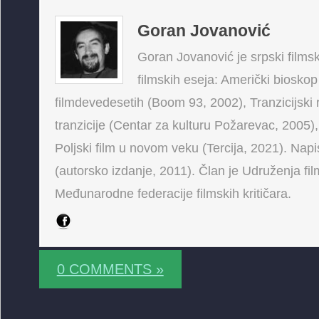
Goran Jovanović
Goran Jovanović je srpski filmski
filmskih eseja: Američki bioskop
filmdevedesetih (Boom 93, 2002), Tranzicijski 
tranzicije (Centar za kulturu Požarevac, 2005),
Poljski film u novom veku (Tercija, 2021). Napis
(autorsko izdanje, 2011). Član je Udruženja fi
Međunarodne federacije filmskih kritičara.
0 COMMENTS »