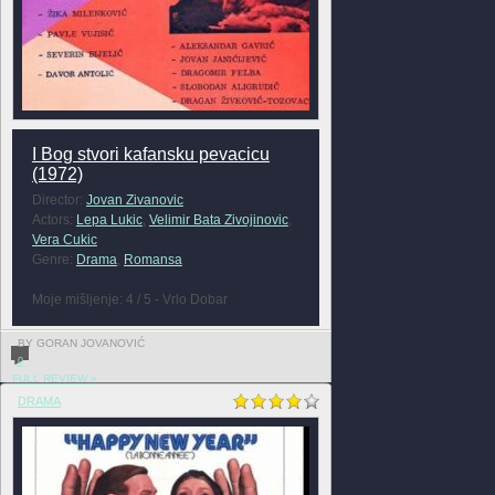
I Bog stvori kafansku pevacicu
(1972)
Director:
Jovan Zivanovic
Actors:
Lepa Lukic
,
Velimir Bata Zivojinovic
,
Vera Cukic
Genre:
Drama
,
Romansa
Moje mišljenje: 4 / 5 - Vrlo Dobar
BY GORAN JOVANOVIĆ
0
FULL REVIEW »
DRAMA