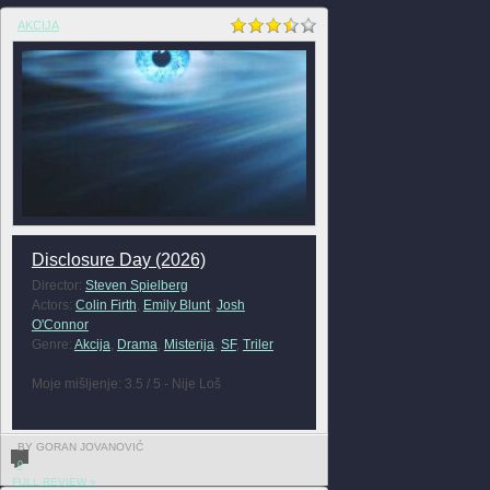
AKCIJA
Disclosure Day (2026)
Director:
Steven Spielberg
Actors:
Colin Firth
,
Emily Blunt
,
Josh
O'Connor
Genre:
Akcija
,
Drama
,
Misterija
,
SF
,
Triler
Moje mišljenje: 3.5 / 5 - Nije Loš
BY GORAN JOVANOVIĆ
0
FULL REVIEW »