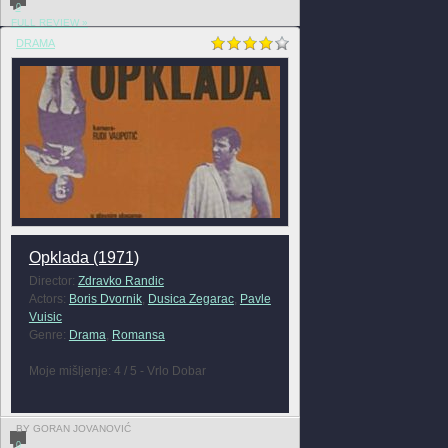
0
FULL REVIEW »
DRAMA
Opklada (1971)
Director:
Zdravko Randic
Actors:
Boris Dvornik
,
Dusica Zegarac
,
Pavle
Vuisic
Genre:
Drama
,
Romansa
Moje mišljenje: 4 / 5 - Vrlo Dobar
BY GORAN JOVANOVIĆ
0