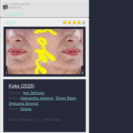
BY ALEKSANDAR
JOVANOVIC
0
FULL REVIEW »
DRAMA
Koke (2026)
Director:
Igor Jelinovic
Actors:
Aleksandra Jankovic
,
Šimun Šitum
,
Snjezana Sinovcic
Genre:
Drama
Moje mišljenje: 4 / 5 - Vrlo Dobar