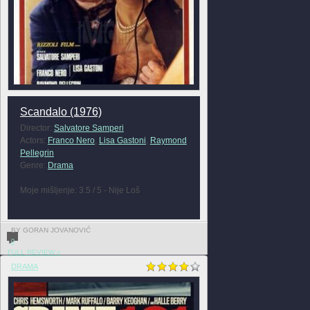
Scandalo (1976)
Director:
Salvatore Samperi
Actors:
Franco Nero
,
Lisa Gastoni
,
Raymond
Pellegrin
Genre:
Drama
Moje mišljenje: 3.5 / 5 - Nije Loš
BY GORAN JOVANOVIĆ
0
FULL REVIEW »
DRAMA