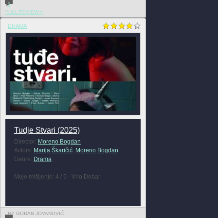
0
FULL REVIEW »
DRAMA
Tudje Stvari (2025)
Director:
Moreno Bogdan
Actors:
Marija Škaričić
,
Moreno Bogdan
Genre:
Drama
Moje mišljenje: 4 / 5 - Vrlo Dobar
BY GORAN JOVANOVIĆ