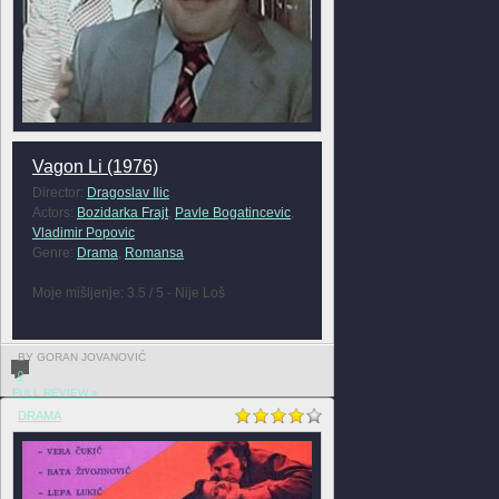
Vagon Li (1976)
Director:
Dragoslav Ilic
Actors:
Bozidarka Frajt
,
Pavle Bogatincevic
,
Vladimir Popovic
Genre:
Drama
,
Romansa
Moje mišljenje: 3.5 / 5 - Nije Loš
BY GORAN JOVANOVIĆ
0
FULL REVIEW »
DRAMA