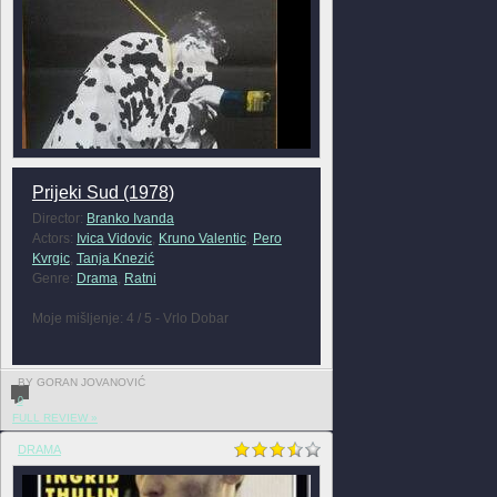
Prijeki Sud (1978)
Director:
Branko Ivanda
Actors:
Ivica Vidovic
,
Kruno Valentic
,
Pero
Kvrgic
,
Tanja Knezić
Genre:
Drama
,
Ratni
Moje mišljenje: 4 / 5 - Vrlo Dobar
BY GORAN JOVANOVIĆ
0
FULL REVIEW »
DRAMA