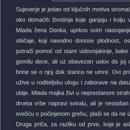
Sujeverje je jedan od ključnih motiva siroma
oko domaćih životinja koje ganjaju i kolju v
Mlada žena Donka, uprkos svim nastojanj
običaje, koji navodno donose plodnost, o
potraži pomoć od stare vidovnjakinje, bak
gomilu dece, ali uz obavezan uslov da joj o
brine se o njoj dok starica ne umre. Ovi pri
užive u roditeljsku ulogu i zaborave na datu
ubije. Mlada majka živi u neprestanom strah
drveta vrbe napravi sviralu, ali je nestašan
svešću o počinjenom grehu, plaši se da ne i
Druga priča, za razliku od prve, koja je as