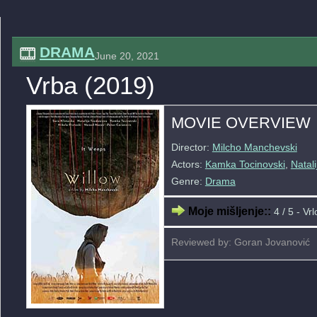
DRAMA
June 20, 2021
Vrba (2019)
MOVIE OVERVIEW
Director:
Milcho Manchevski
Actors:
Kamka Tocinovski
,
Natal
Genre:
Drama
Moje mišljenje::
4 / 5 - Vr
Reviewed by: Goran Jovanović