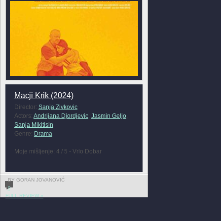
Macji Krik (2024)
Director:
Sanja Zivkovic
Actors:
Andrijana Djordjevic
,
Jasmin Geljo
,
Sanja Mikitisin
Genre:
Drama
Moje mišljenje: 4 / 5 - Vrlo Dobar
BY GORAN JOVANOVIĆ
0
FULL REVIEW »