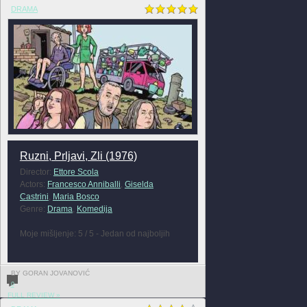
DRAMA
Ruzni, Prljavi, Zli (1976)
Director:
Ettore Scola
Actors:
Francesco Anniballi
,
Giselda
Castrini
,
Maria Bosco
Genre:
Drama
,
Komedija
Moje mišljenje: 5 / 5 - Jedan od najboljih
BY GORAN JOVANOVIĆ
0
FULL REVIEW »