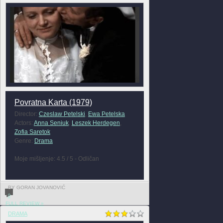
Povratna Karta (1979)
Director:
Czeslaw Petelski
,
Ewa Petelska
Actors:
Anna Seniuk
,
Leszek Herdegen
,
Zofia Saretok
Genre:
Drama
Moje mišljenje: 4.5 / 5 - Odličan
BY GORAN JOVANOVIĆ
0
FULL REVIEW »
DRAMA