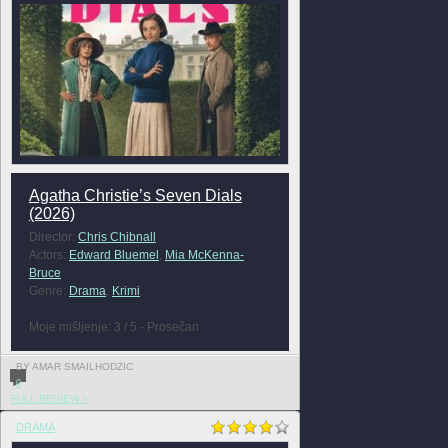
Agatha Christie’s Seven Dials
(2026)
Director:
Chris Chibnall
Actors:
Edward Bluemel
,
Mia McKenna-
Bruce
Genre:
Drama
,
Krimi
Moje mišljenje: 3 / 5 - Prosečan
BY AMAR SMAILHODZIC
0
FULL REVIEW »
DRAMA