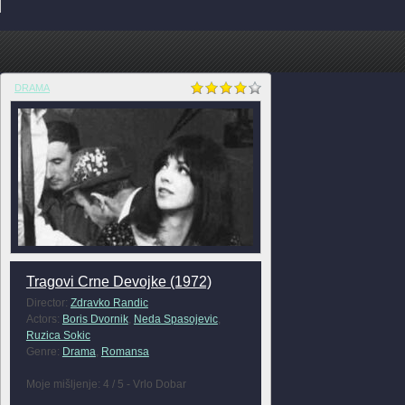
DRAMA
Tragovi Crne Devojke (1972)
Director:
Zdravko Randic
Actors:
Boris Dvornik
,
Neda Spasojevic
,
Ruzica Sokic
Genre:
Drama
,
Romansa
Moje mišljenje: 4 / 5 - Vrlo Dobar