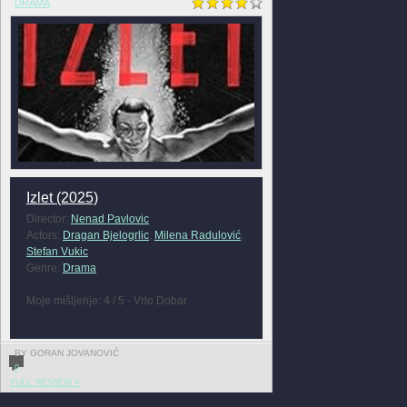
DRAMA
Izlet (2025)
Director:
Nenad Pavlovic
Actors:
Dragan Bjelogrlic
,
Milena Radulović
,
Stefan Vukic
Genre:
Drama
Moje mišljenje: 4 / 5 - Vrlo Dobar
BY GORAN JOVANOVIĆ
0
FULL REVIEW »