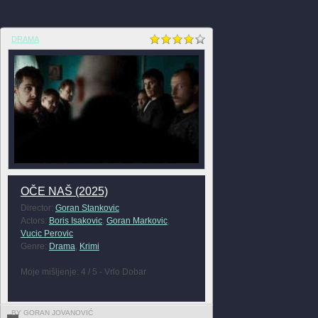
DRAMA
OČE NAŠ (2025)
Director:
Goran Stankovic
Actors:
Boris Isakovic
,
Goran Markovic
,
Vucic Perovic
Genre:
Drama
,
Krimi
Moje mišljenje: 4 / 5 - Vrlo Dobar
BY GORAN JOVANOVIĆ