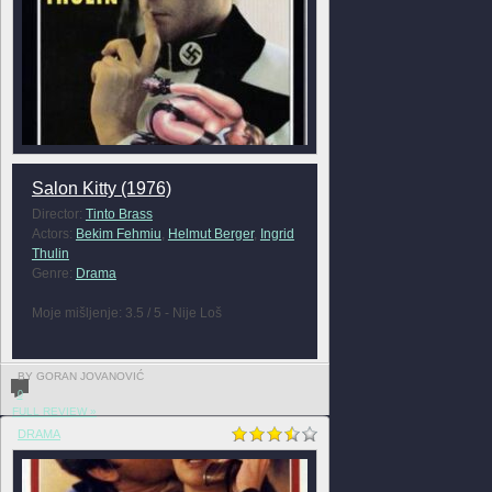
Salon Kitty (1976)
Director:
Tinto Brass
Actors:
Bekim Fehmiu
,
Helmut Berger
,
Ingrid
Thulin
Genre:
Drama
Moje mišljenje: 3.5 / 5 - Nije Loš
BY GORAN JOVANOVIĆ
0
FULL REVIEW »
DRAMA