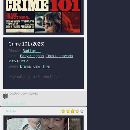
Crime 101 (2026)
Director:
Bart Layton
Actors:
Barry Keoghan
,
Chris Hemsworth
,
Mark Ruffalo
Genre:
Drama
,
Krimi
,
Triler
Moje mišljenje: 4 / 5 - Vrlo Dobar
BY GORAN JOVANOVIĆ
0
FULL REVIEW »
DRAMA