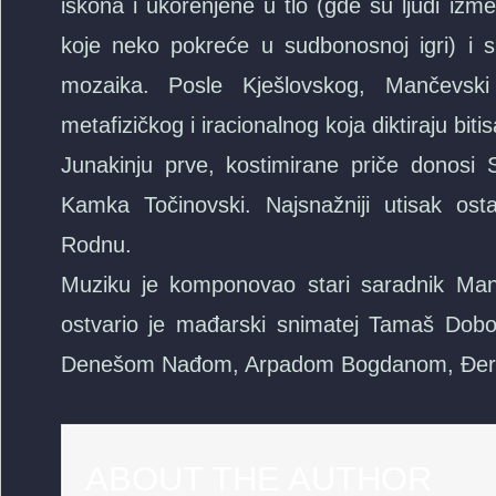
iskona i ukorenjene u tlo (gde su ljudi iz
koje neko pokreće u sudbonosnoj igri) i 
mozaika. Posle Kješlovskog, Mančevski
metafizičkog i iracionalnog koja diktiraju bit
Junakinju prve, kostimirane priče donosi 
Kamka Točinovski. Najsnažniji utisak osta
Rodnu.
Muziku je komponovao stari saradnik Mančev
ostvario je mađarski snimatej Tamaš Do
Denešom Nađom, Arpadom Bogdanom, Đer
ABOUT THE AUTHOR