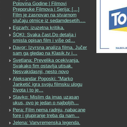
Polovina Godine | Filmovi
Preporuke Filmova i Serija: […]
Film je zasnovan na stvarnom
slučaju otmice iz sedamdesetih.…
Egzarh: izuzetna kritika.
ŠOKI: Svaka čast.Do detalja i
smisla opisan film i više od…
Davor: Izvrsna analiza filma. Jučer
sam ga gledao na Klasik.tv i…
Svetlana: Prevelika ocekivanja.
Svakako fim ostavlja utisak.
Nesvakidasnji, nesto novo
Aleksandar Poposki: "Marko
Janketić igra svoju filmsku ulogu
života i to je…
Slavko: Mislim da imas uzasan
ukus, ovo je jedan o najboljih…
Pera: Film nema radnju, nabacane
fore i glupiranje treba da nam…
Jelena: Vanvremenska legenda.