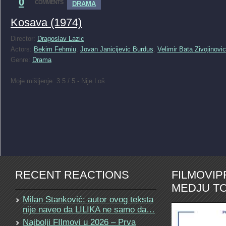
0
COMMENTS
DRAMA
Kosava (1974)
Director:
Dragoslav Lazic
Actors:
Bekim Fehmiu
,
Jovan Janicijevic Burdus
,
Velimir Bata Zivojinovic
Genre:
Drama
Moje mišljenje: 3.5 / 5 - Nije Loš
RECENT REACTIONS
FILMOVI
MEDJU TO
Milan Stanković: autor ovog teksta
nije naveo da LILIKA ne samo da…
Najbolji FIlmovi u 2026 – Prva