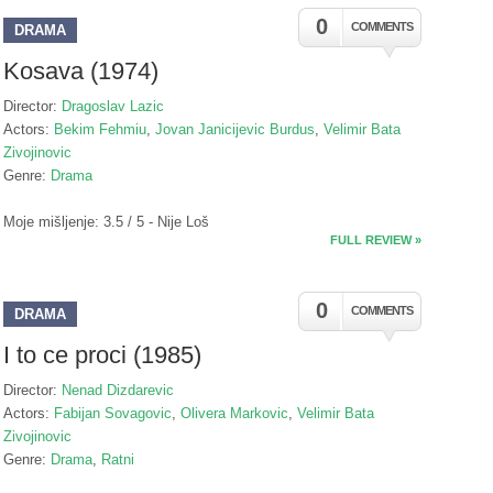
0
COMMENTS
DRAMA
Kosava (1974)
Director:
Dragoslav Lazic
Actors:
Bekim Fehmiu
,
Jovan Janicijevic Burdus
,
Velimir Bata
Zivojinovic
Genre:
Drama
Moje mišljenje: 3.5 / 5 - Nije Loš
FULL REVIEW »
0
COMMENTS
DRAMA
I to ce proci (1985)
Director:
Nenad Dizdarevic
Actors:
Fabijan Sovagovic
,
Olivera Markovic
,
Velimir Bata
Zivojinovic
Genre:
Drama
,
Ratni