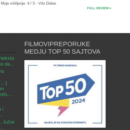
Moje mišljenje: 4 / 5 - Vrlo Dobar
FULL REVIEW »
FILMOVIPREPORUKE
MEDJU TOP 50 SAJTOVA
 teksta
amo da…
va
 […]
om
etih.…
 i
d…
. Jučer
 i…