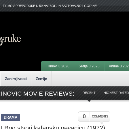
FILMOVIPREPORUKE U 50 NAJBOLJIH SAJTOVA 2024 GODINE
Filmovi u 2026
Serije u 2026
Anime u 202
Zanimljivosti
Zemlje
JINOVIC MOVIE REVIEWS:
RECENT
HIGHEST RATED
0
COMMENTS
DRAMA
I Bog stvori kafansku pevacicu (1972)