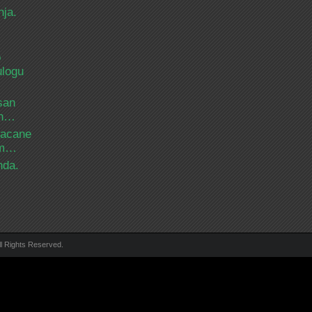
nja.
o
ulogu
san
ih…
bacane
nam…
nda.
ll Rights Reserved.