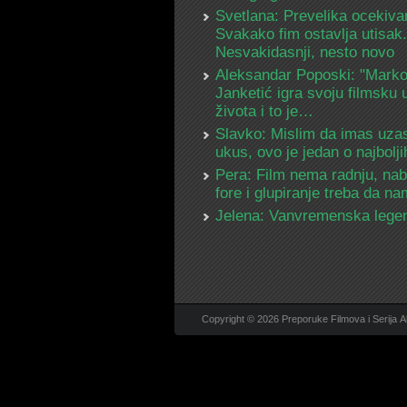
Svetlana: Prevelika ocekiva
Svakako fim ostavlja utisak.
Nesvakidasnji, nesto novo
Aleksandar Poposki: "Mark
Janketić igra svoju filmsku 
života i to je…
Slavko: Mislim da imas uza
ukus, ovo je jedan o najbolj
Pera: Film nema radnju, na
fore i glupiranje treba da 
Jelena: Vanvremenska lege
Copyright © 2026 Preporuke Filmova i Serija A