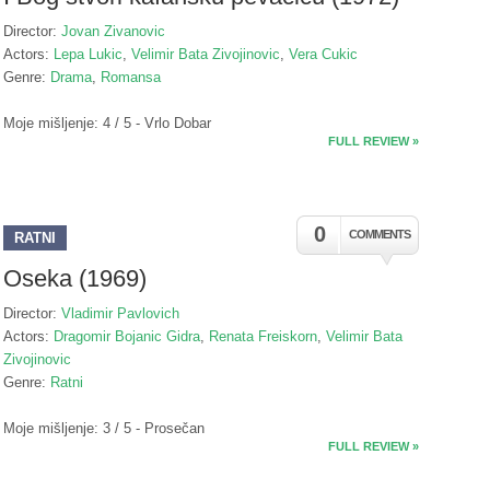
Director:
Jovan Zivanovic
Actors:
Lepa Lukic
,
Velimir Bata Zivojinovic
,
Vera Cukic
Genre:
Drama
,
Romansa
Moje mišljenje: 4 / 5 - Vrlo Dobar
FULL REVIEW »
0
COMMENTS
RATNI
Oseka (1969)
Director:
Vladimir Pavlovich
Actors:
Dragomir Bojanic Gidra
,
Renata Freiskorn
,
Velimir Bata
Zivojinovic
Genre:
Ratni
Moje mišljenje: 3 / 5 - Prosečan
FULL REVIEW »