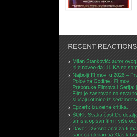
RECENT REACTIONS
Milan Stanković: autor ovog
nije naveo da LILIKA ne s
Najbolji FIlmovi u 2026 – Pr
Polovina Godine | Filmovi
Preporuke Filmova i Serija:
Film je zasnovan na stvarn
slučaju otmice iz sedamdes
Egzarh: izuzetna kritika.
ŠOKI: Svaka čast.Do detalja
smisla opisan film i više o
Davor: Izvrsna analiza filma
sam ga gledao na Klasik.tv